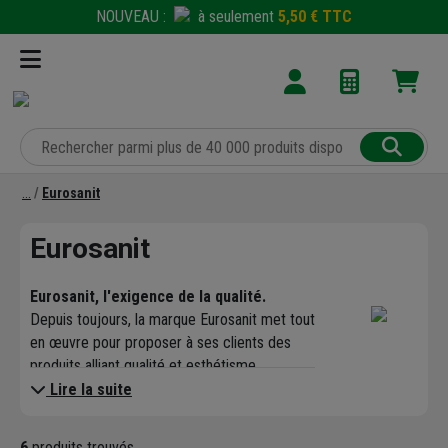
NOUVEAU :
à seulement
5,50 € TTC
Eurosanit
Eurosanit
Eurosanit, l'exigence de la qualité.
Depuis toujours, la marque Eurosanit met tout
en œuvre pour proposer à ses clients des
produits alliant qualité et esthétisme.
L'ensemble de sa gamme est en conformité
Lire la suite
avec l'
attestation de conformité sanitaire
ACS
, obligatoire pour tout appareil entrant en
6
produits trouvés