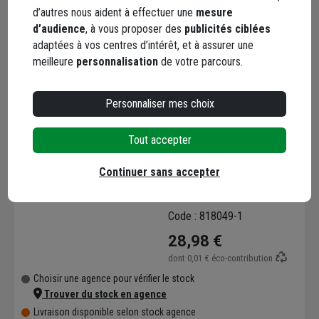
d’autres nous aident à effectuer une
mesure
Choisir une agence pour vérifier le stock
d’audience
, à vous proposer des
publicités ciblées
Trouver du stock en agence
adaptées à vos centres d’intérêt, et à assurer une
Livraison disponible selon stock agence
meilleure
personnalisation
de votre parcours.
Personnaliser mes choix
Tout accepter
Mitigeur de lavabo avec
Continuer sans accepter
vidage complet - Siesta
Eurosanit - Hauteur 108
mm - Corps en laiton
Code : 818049-1
chromé
28,98 €
dont
0,01 €
éco-contribution
Choisir une agence pour vérifier le stock
Trouver du stock en agence
Livraison disponible selon stock agence