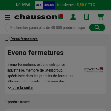
NOUVEAU :
à seulement
5,50 € TTC
Eveno fermetures
Eveno fermetures
Eveno Fermetures est une entreprise
industrielle, membre de Stellagroup,
spécialisée dans les produits de fermeture.
Elle conçoit et produit en France des
produits innovants pour l'habitat, le
Lire la suite
commerce et l'industrie :
Volets roulants
1
produit trouvé
Coffre tunnel
Portes de garage et automatismes