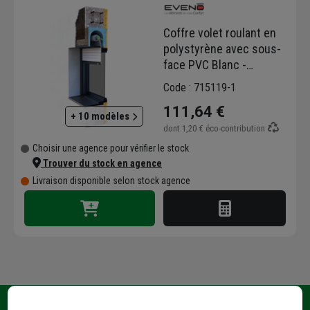
Blocs baie
Coffre volet roulant en
Pour continuer son développement et
polystyrène avec sous-
proposer des produits innovants dans le
face PVC Blanc -
domaine de la menuiserie, Eveno s'implique
Longueur 1200,0 mm -
Code : 715119-1
fortement dans la recherche et
Largeur 280,0 mm
développement.
111,64 €
+ 10 modèles
Membre de la French Fab
.
dont
1,20 €
éco-contribution
Choisir une agence pour vérifier le stock
Trouver du stock en agence
Livraison disponible selon stock agence