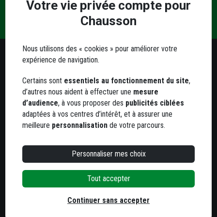
Votre vie privée compte pour
Une
Livraison
Paiement
Contact
question
Chausson
et retrait
sécurisé
?
Nous utilisons des « cookies » pour améliorer votre
expérience de navigation.
Besoin d'un conseil ?
Notre service client est à votre écoute
Certains sont
essentiels au fonctionnement du site
,
d’autres nous aident à effectuer une
mesure
Du lundi au jeudi
d’audience
, à vous proposer des
publicités ciblées
de 8h à 12h et de 13h30 à 17h
adaptées à vos centres d’intérêt, et à assurer une
Le vendredi
meilleure
personnalisation
de votre parcours.
de 8h à 12h et de 13h30 à 16h
05 63 78 33 33
Personnaliser mes choix
Tout accepter
800 agences
dans toute la France
Trouvez votre agence la plus proche
Continuer sans accepter