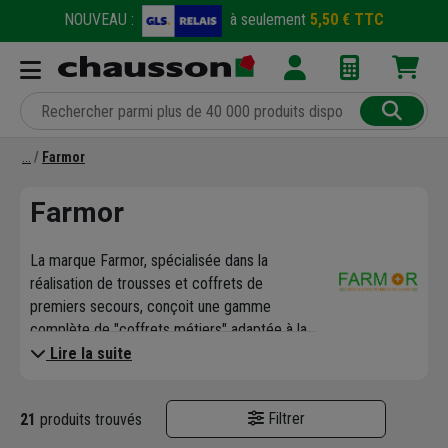
NOUVEAU :
à seulement
5,50 € TTC
Farmor
Farmor
La marque Farmor, spécialisée dans la
réalisation de trousses et coffrets de
premiers secours, conçoit une gamme
complète de "coffrets métiers" adaptée à la
nature des risques de chaque lieu de travail
Lire la suite
et respectant la législation.
Cette gamme est en perpétuelle évolution
Filtrer
21
produits trouvés
pour répondre aux besoins du quotidien et à
toutes les attentes des professionnels,