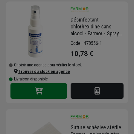
qu'elles soient multirisques ou spécifiques.
Farmor a donc conçu des coffrets pour
Désinfectant
différents domaines, comme
chlorhexidine sans
l'agroalimentaire, la mécanique, la
alcool - Farmor - Spray
maintenance, le tertiaire, la couverture,
50 ml
l'école, l'élagage, la menuiserie, la miroiterie,
Code : 478556-1
la navigation, la peinture, la plomberie,
10,78 €
l'électricité, la serrurerie, la soudure ou
encore l'agriculture. Ici, nous vous proposons
Choisir une agence pour vérifier le stock
la gamme métier du bâtiment pour avoir de
Trouver du stock en agence
quoi intervenir en cas d'urgence sur vos
Livraison disponible
chantiers.
Suture adhésive stérile