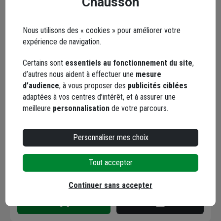
Chausson
Livraison disponible
Nous utilisons des « cookies » pour améliorer votre
expérience de navigation.
Certains sont
essentiels au fonctionnement du site
,
d’autres nous aident à effectuer une
mesure
Masque de bouche à
d’audience
, à vous proposer des
publicités ciblées
bouche Farmor avec
adaptées à vos centres d’intérêt, et à assurer une
valve anti-retour - usage
meilleure
personnalisation
de votre parcours.
unique
Code : 812616-1
Personnaliser mes choix
2,74 €
Choisir une agence pour vérifier le stock
Tout accepter
Trouver du stock en agence
Livraison disponible
Continuer sans accepter