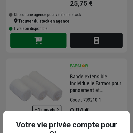
25,75 €
Choisir une agence pour vérifier le stock
Trouver du stock en agence
Livraison disponible
Bande extensible
individuelle Farmor pour
pansement et
compresse - 3 m x 10 cm
Code : 799210-1
0,84 €
+ 1 modèle
Choisir une agence pour vérifier le stock
Votre vie privée compte pour
Trouver du stock en agence