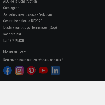
ABC de la Construction
Catalogues
Je réalise mes travaux
-
Solutions
Construire selon la RE2020
Déclaration des performances (Dop)
Rapport RSE
La REP PMCB
Nous suivre
Retrouvez-nous sur les réseaux sociaux !
4,7/5