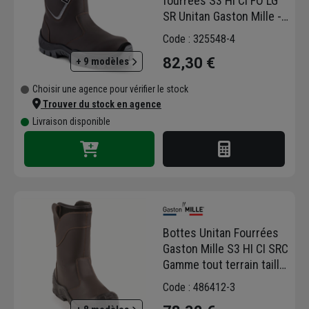
fourrées S3 HI CI FO LG
SR Unitan Gaston Mille -
cuir pleine fleur marron -
Code : 325548-4
Taille 43
82,30 €
+ 9 modèles
Choisir une agence pour vérifier le stock
Trouver du stock en agence
Livraison disponible
La gamme de chaussures de sécurité
étudiée pour vous,
les femmes au travail
,
est la plus large et diversifiée du marché.
Bottes Unitan Fourrées
Vous trouverez enfin des chaussures de
Gaston Mille S3 HI CI SRC
sécurité
adaptées à la morphologie du
Gamme tout terrain taille
pied féminin
, tout en étant stylées.
43
Code : 486412-3
Ces chaussures
made in France
sont
reconnues pour être
robustes, durables
et