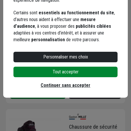
expérience de navigation.
Certains sont
essentiels au fonctionnement du site
,
d’autres nous aident à effectuer une
mesure
Chaussure de sécurité
d’audience
, à vous proposer des
publicités ciblées
basse Gaston Mille
adaptées à vos centres d’intérêt, et à assurer une
Pepper spéciale BTP -
meilleure
personnalisation
de votre parcours.
S3L HI CI FO LG SR - taille
Code : 228673-5
43
75,76 €
+ 9 modèles
Personnaliser mes choix
Choisir une agence pour vérifier le stock
Tout accepter
Trouver du stock en agence
Livraison disponible
Continuer sans accepter
Chaussure de sécurité