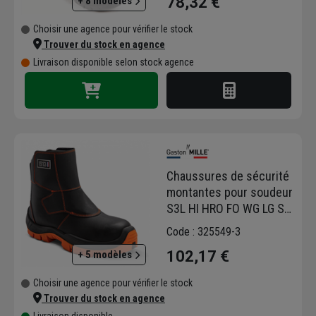
78,32 €
+ 8 modèles
fabriquées de matières de qualité.
Le made in France et la sécurité font l’ADN
Choisir une agence pour vérifier le stock
de cette société.
Trouver du stock en agence
Découvrez en images, le témoignage d'Élise,
Livraison disponible selon stock agence
Cheffe du Bureau d’Études.
Chaussures de sécurité
montantes pour soudeur
S3L HI HRO FO WG LG SR
Gaston Mille - Taille 42
Code : 325549-3
102,17 €
+ 5 modèles
Choisir une agence pour vérifier le stock
Trouver du stock en agence