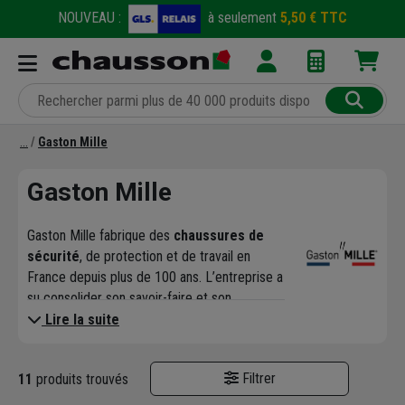
NOUVEAU :
à seulement
5,50 € TTC
Gaston Mille
Gaston Mille
Gaston Mille fabrique des
chaussures de
sécurité
, de protection et de travail en
France depuis plus de 100 ans. L’entreprise a
su consolider son savoir-faire et son
positionnement de multi-spécialiste
Lire la suite
d’
équipements de protection individuelle
.
Le fabricant français offre des chaussures de
Filtrer
11
produits trouvés
protection qui
privilégient la sécurité sur
les lieux de travail
et le bien-être des