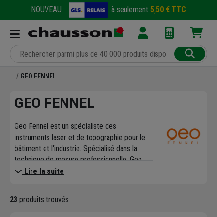
NOUVEAU :
à seulement
5,50 € TTC
GEO FENNEL
GEO FENNEL
Geo Fennel est un spécialiste des
instruments laser et de topographie pour le
bâtiment et l'industrie. Spécialisé dans la
technique de mesure professionnelle, Geo
Fennel innove sans cesse pour offrir des
Lire la suite
produits précis, fiables et de qualité.
La gamme de produits Geo Fennel est
23
produits trouvés
essentiellement constituée d'instruments
optiques, topographiques, de mesure et