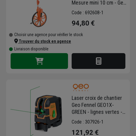
Mesure mini 10 cm - Geo
Fennel - Orange
Code : 692608-1
94,80 €
Choisir une agence pour vérifier le stock
Trouver du stock en agence
Livraison disponible
Laser croix de chantier
Geo Fennel GEO1X-
GREEN - lignes vertes -
en sacoche avec
Code : 307926-1
support mural et 4 piles
121,92 €
AA