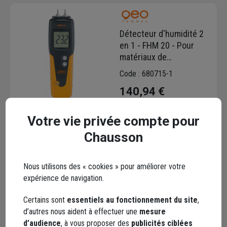
Détecteur d'humidité 2
en 1 - FHM 20 - Pour
matériaux de
construction - Geo
Code : 680715-1
Fennel
140,94 €
Choisir une agence pour vérifier le stock
Votre vie privée compte pour
Trouver du stock en agence
Chausson
Livraison disponible
Nous utilisons des « cookies » pour améliorer votre
expérience de navigation.
Certains sont
essentiels au fonctionnement du site
,
d’autres nous aident à effectuer une
mesure
Lecteur d'angle digital
d’audience
, à vous proposer des
publicités ciblées