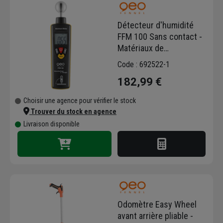
d'alignement. Retrouvez leurs produits pour
le nivellement, la mesure de distance et
Détecteur d'humidité
d'angle, la localisation, et la topographie par
FFM 100 Sans contact -
GPS.
Matériaux de
construction - Geo
Code : 692522-1
Fennel
182,99 €
Choisir une agence pour vérifier le stock
Trouver du stock en agence
Livraison disponible
Odomètre Easy Wheel
avant arrière pliable -