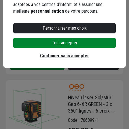
Géo Fennel A-Digit 75 cm
adaptées à vos centres d’intérêt, et à assurer une
en aluminium anodisé
meilleure
personnalisation
de votre parcours.
Code : 733763-1
199,84 €
Personnaliser mes choix
Choisir une agence pour vérifier le stock
Tout accepter
Trouver du stock en agence
Livraison disponible
Continuer sans accepter
Niveau laser Sol/Mur
Geo 6-XR GREEN - 3 x
360° lignes - 6 croix -
Geo Fennel - Faisceau
Code : 766899-1
vert