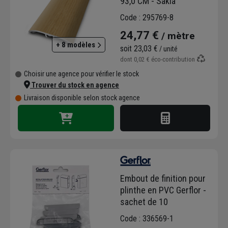
93,0 CM - Sakia
Code : 295769-8
24,77 €
/ mètre
+ 8 modèles
soit
23,03 €
/ unité
dont
0,02 €
éco-contribution
Choisir une agence pour vérifier le stock
Trouver du stock en agence
Livraison disponible selon stock agence
Embout de finition pour
plinthe en PVC Gerflor -
sachet de 10
Code : 336569-1