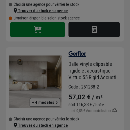
Choisir une agence pour vérifier le stock
Trouver du stock en agence
Livraison disponible selon stock agence
Dalle vinyle clipsable
rigide et acoustique -
Virtuo 55 Rigid Acoustic
- 73,0 CM x 39,9 CM - ép.
Code : 251238-2
5,70 MM - Latina clear
57,02 €
/ m²
+ 4 modèles
soit
116,33 €
/ boîte
dont
0,58 €
éco-contribution
Choisir une agence pour vérifier le stock
Trouver du stock en agence