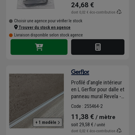
24,68 €
dont
0,02 €
éco-contribution
Choisir une agence pour vérifier le stock
Trouver du stock en agence
Livraison disponible selon stock agence
Profilé d'angle intérieur
en L Gerflor pour dalle et
panneau mural Revela -
alu - 12,0 MM x 12 MM -
Code : 255464-2
long. 2,60 M
11,38 €
/ mètre
+ 1 modèle
soit
29,58 €
/ unité
dont
0,02 €
éco-contribution