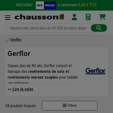
NOUVEAU :
à seulement
5,50 € TTC
Gerflor
Gerflor
Depuis plus de 80 ans, Gerflor conçoit et
fabrique des
revêtements de sols et
revêtements muraux souples
pour habiller
vos intérieurs.
Innovants, décoratifs et éco-responsables,
Lire la suite
les revêtements souples Gerflor peuvent être
posés
en neuf ou en rénovation
, dans les
Filtrer
13
produits trouvés
bâtiments tertiaires, éducatifs, hospitaliers,
sportifs ou résidentiels.