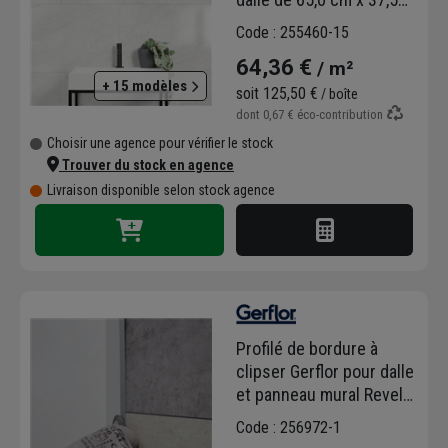
cm - ép. 5,00 mm - Derby
Code : 255460-15
gloss
64,36 €
/ m²
+ 15 modèles
soit
125,50 €
/ boîte
dont
0,67 €
éco-contribution
Choisir une agence pour vérifier le stock
Trouver du stock en agence
Livraison disponible selon stock agence
Profilé de bordure à
clipser Gerflor pour dalle
et panneau mural Revela
- alu - 15,0 MM x 6,3 MM -
Code : 256972-1
long. 2,60 M