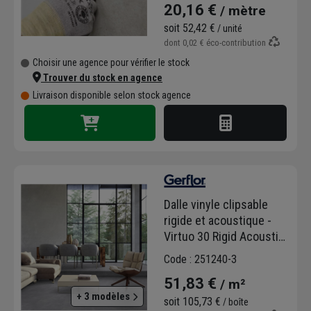
20,16 €
/ mètre
soit
52,42 €
/ unité
dont
0,02 €
éco-contribution
Choisir une agence pour vérifier le stock
Trouver du stock en agence
Livraison disponible selon stock agence
Dalle vinyle clipsable
rigide et acoustique -
Virtuo 30 Rigid Acoustic
- 73,0 CM x 39,9 CM - ép.
Code : 251240-3
5,40 MM - Latina pearl
51,83 €
/ m²
+ 3 modèles
soit
105,73 €
/ boîte