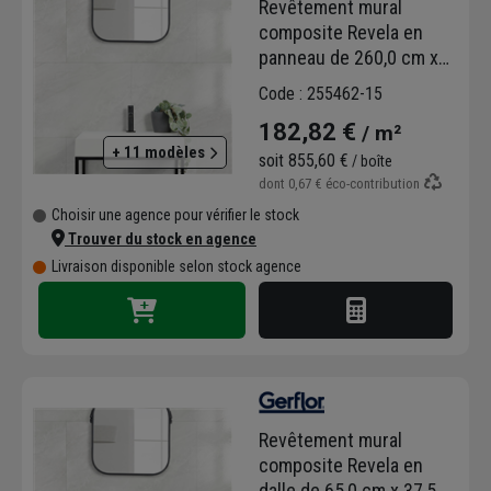
Revêtement mural
composite Revela en
panneau de 260,0 cm x
90,0 cm - ép. 5,00 mm -
Code : 255462-15
Derby gloss
182,82 €
/ m²
+ 11 modèles
soit
855,60 €
/ boîte
dont
0,67 €
éco-contribution
Choisir une agence pour vérifier le stock
Trouver du stock en agence
Livraison disponible selon stock agence
Revêtement mural
composite Revela en
dalle de 65,0 cm x 37,5