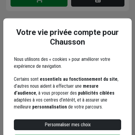
Votre vie privée compte pour
Profilé de départ en L
Chausson
Gerflor pour dalle et
panneau mural Revela -
alu - 20,1 MM x 5,4 MM -
Code : 256028-1
Nous utilisons des « cookies » pour améliorer votre
long. 2,60 M
expérience de navigation.
8,20 €
/ mètre
soit
21,31 €
/ unité
Certains sont
essentiels au fonctionnement du site
,
dont
0,02 €
éco-contribution
d’autres nous aident à effectuer une
mesure
Choisir une agence pour vérifier le stock
d’audience
, à vous proposer des
publicités ciblées
Trouver du stock en agence
adaptées à vos centres d’intérêt, et à assurer une
Livraison disponible selon stock agence
meilleure
personnalisation
de votre parcours.
Personnaliser mes choix