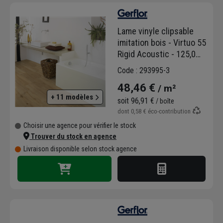
Ces solutions esthétiques aux multiples
applications sauront vous séduire par leur
Lame vinyle clipsable
simplicité et rapidité de pose
. Effet béton,
imitation bois - Virtuo 55
marbré ou minéral : laissez libre cours à vos
Rigid Acoustic - 125,0
envies à l'aide des
nombreuses gammes
de
CM x 22,9 CM - ép. 5,70
coloris, finitions et formats disponibles.
Code : 293995-3
MM - Sakia
Gerflor s'engage pour l'environnement en
48,46 €
/ m²
vous proposant des
produits respectueux
+ 11 modèles
soit
96,91 €
de la planète
, aux matières recyclées et
/ boîte
dont
0,58 €
éco-contribution
recyclables.
Choisir une agence pour vérifier le stock
Trouver du stock en agence
Livraison disponible selon stock agence