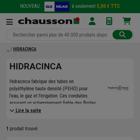
NOUVEAU :
à seulement
5,50 € TTC
HIDRACINCA
HIDRACINCA
Hidracinca fabrique des tubes en
polyéthylène haute densité (PEHD) pour
l’eau, le gaz et l’irrigation. Ces conduites
assurent un acheminement fiable des fluides
tout en résistant aux pressions et aux
Lire la suite
contraintes mécaniques. Elles s’adaptent à
différents environnements, des réseaux
1
produit trouvé
urbains aux installations agricoles.
Leur conception réduit le risque de fuites et