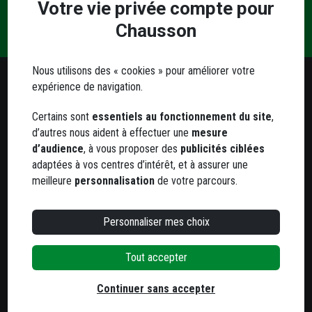
Votre vie privée compte pour
Une
Livraison
Paiement
Contact
question
Chausson
et retrait
sécurisé
?
Nous utilisons des « cookies » pour améliorer votre
expérience de navigation.
Besoin d'un conseil ?
Certains sont
essentiels au fonctionnement du site
,
Notre service client est à votre écoute
d’autres nous aident à effectuer une
mesure
Du lundi au jeudi
d’audience
, à vous proposer des
publicités ciblées
de 8h à 12h et de 13h30 à 17h
adaptées à vos centres d’intérêt, et à assurer une
Le vendredi
meilleure
personnalisation
de votre parcours.
de 8h à 12h et de 13h30 à 16h
05 63 78 33 33
Personnaliser mes choix
Tout accepter
800 agences
dans toute la France
Trouvez votre agence la plus proche
Continuer sans accepter