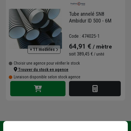
facilite l’installation. Résistants aux UV et aux
produits chimiques, ces tubes conviennent
Tube annelé SN8
aux zones exposées comme aux réseaux
Ambidur ID 500 - 6M
enterrés. Leur flexibilité permet de s’ajuster
facilement aux configurations de terrain et
Code : 474025-1
aux besoins spécifiques des chantiers.
64,91 €
/ mètre
Hidracinca propose des tubes PEHD
+ 11 modèles
performants et modulables pour des
soit
389,45 €
/ unité
infrastructures sûres et efficaces. Ces
Choisir une agence pour vérifier le stock
solutions simplifient la mise en place et
Trouver du stock en agence
l’entretien des réseaux. La gamme permet de
Livraison disponible selon stock agence
choisir l’option adaptée à chaque projet,
garantissant sécurité et fiabilité.