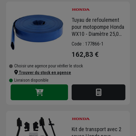
énergétiques fiables, durables et
économiques pour l'industrie. Les produits
Tuyau de refoulement
Honda sont partout autour de vous : au
pour motopompe Honda
camping, sur les chantiers ou encore aux
WX10 - Diamètre 25,0
festivals de musique.
MM - longueur 25,00 M
Les groupes électrogènes, motopompes et
Code : 177866-1
transporteurs Honda sont dotés de
162,83 €
nombreuses caractéristiques et technologies
innovantes. Découvrez des outils de travail
Choisir une agence pour vérifier le stock
polyvalents et robustes capables de résister
Trouver du stock en agence
aux environnements les plus hostiles avec
Livraison disponible
notre sélection de produits Honda.
Kit de transport avec 2