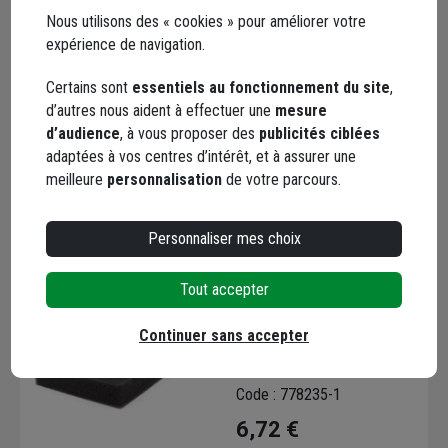
Honda EU10I, EU20I et
Nous utilisons des « cookies » pour améliorer votre
EU22I
Code : 778243-1
expérience de navigation.
8,56 €
Certains sont
essentiels au fonctionnement du site
,
Choisir une agence pour vérifier le stock
d’autres nous aident à effectuer une
mesure
Trouver du stock en agence
d’audience
, à vous proposer des
publicités ciblées
Livraison disponible
adaptées à vos centres d’intérêt, et à assurer une
meilleure
personnalisation
de votre parcours.
Personnaliser mes choix
Tout accepter
Elément filtre air pour
Continuer sans accepter
groupe électrogène EU
20i et EU22i
Code : 778235-1
6,72 €