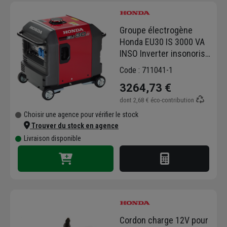
Groupe électrogène
Honda EU30 IS 3000 VA
INSO Inverter insonorisé
à essence démarrage
Code : 711041-1
électrique grand
3264,73 €
réservoir 4 roues de
transport
dont
2,68 €
éco-contribution
Choisir une agence pour vérifier le stock
Trouver du stock en agence
Livraison disponible
Cordon charge 12V pour