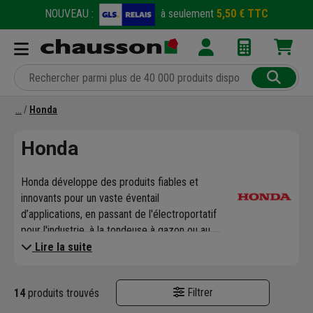
NOUVEAU :
à seulement
5,50 € TTC
Honda
Honda
Honda développe des produits fiables et
innovants pour un vaste éventail
d’applications, en passant de l'électroportatif
pour l'industrie, à la tondeuse à gazon ou au
moteur pour bateau, jusqu'aux avions
Lire la suite
d’affaires.
La marque Honda est reconnue dans le
Filtrer
14
produits trouvés
monde entier pour ses produits robustes et
efficaces. Honda conçoit des solutions