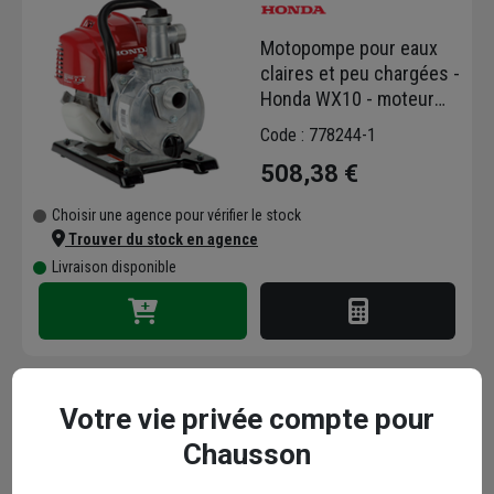
Motopompe pour eaux
claires et peu chargées -
Honda WX10 - moteur
essence GX25 - débit
Code : 778244-1
140 l/min - 3,6 bar
508,38 €
Choisir une agence pour vérifier le stock
Trouver du stock en agence
Livraison disponible
Votre vie privée compte pour
Bougie d'allumage pour
Chausson
groupe électrogène