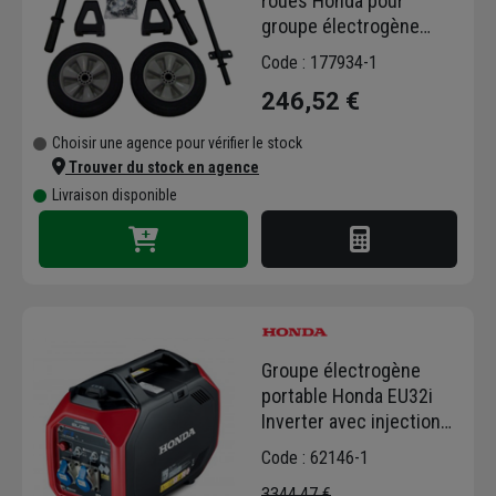
roues Honda pour
groupe électrogène
EG3600, EG5500,
Code : 177934-1
EM3100, EM4500 et
246,52 €
EM5500
Choisir une agence pour vérifier le stock
Trouver du stock en agence
Livraison disponible
Groupe électrogène
portable Honda EU32i
Inverter avec injection
de carburant - 3200W
Code : 62146-1
3344,47 €