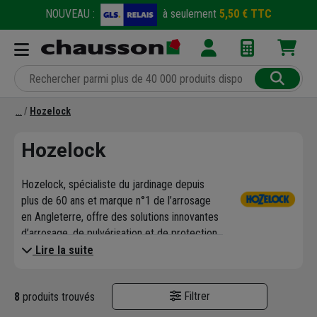
NOUVEAU :
à seulement
5,50 € TTC
Hozelock
Hozelock
Hozelock, spécialiste du jardinage depuis
plus de 60 ans et marque n°1 de l’arrosage
en Angleterre, offre des solutions innovantes
d’arrosage, de pulvérisation et de protection
des plantes, pour le bien-être de votre jardin.
Lire la suite
Hozelock fait partie du groupe Exel
Industries, le leader de la pulvérisation
Filtrer
8
produits trouvés
agricole et industrielle.
Découvrez notre sélection de pulvérisateurs