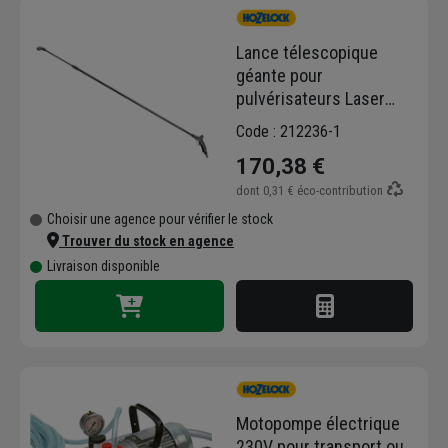
Lance télescopique
géante pour
pulvérisateurs Laser
7/12 et Expert Viton
Code : 212236-1
8/14 - longueur 3,60 m
170,38 €
dont
0,31 €
éco-contribution
Choisir une agence pour vérifier le stock
Trouver du stock en agence
Livraison disponible
Motopompe électrique
230V pour transport ou