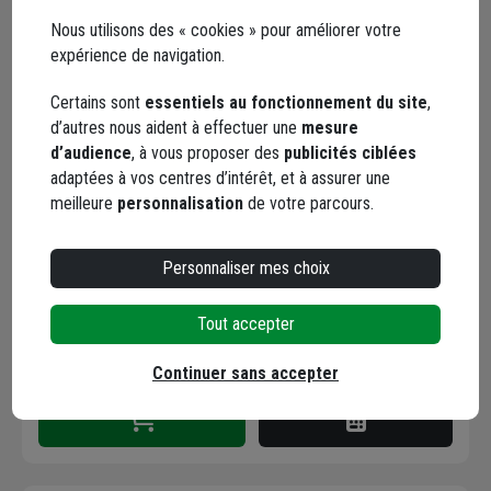
Nous utilisons des « cookies » pour améliorer votre
expérience de navigation.
Certains sont
essentiels au fonctionnement du site
,
d’autres nous aident à effectuer une
mesure
Pulvérisateur à main à
d’audience
, à vous proposer des
publicités ciblées
pression préalable pour
adaptées à vos centres d’intérêt, et à assurer une
produits neutres ou
meilleure
personnalisation
de votre parcours.
faiblement acides -
Code : 212230-1
Laser 2 Viton - 1,5 LTR
48,16 €
Personnaliser mes choix
dont
0,18 €
éco-contribution
Tout accepter
Choisir une agence pour vérifier le stock
Trouver du stock en agence
Continuer sans accepter
Livraison disponible