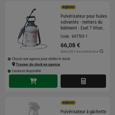
Hozelock pour jardiniers, faciles d'utilisation,
confortables, et pratiques. Les pulvérisateurs
Pulvérisateur pour huiles
sont compatibles avec les nouvelles
solvantés - métiers du
formulations de produits, et vous aideront à
bâtiment - Exel 7 Viton
désherber votre jardin, ainsi qu'à protéger et
Construction - pression
nourrir vos plantes.
Code : 647703-1
3 bar - capacité 5,0 LTR
66,08 €
dont
0,59 €
éco-contribution
Choisir une agence pour vérifier le stock
Trouver du stock en agence
Livraison disponible
Pulvérisateur à gâchette