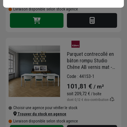
Trouver du stock en agence
Livraison disponible selon stock agence
Parquet contrecollé en
bâton rompu Studio
Chêne AB vernis mat -
490,0 mm x 70 mm - ép.
Code : 44153-1
11,00 mm
101,81 €
/ m²
soit
209,72 €
/ boîte
dont
0,12 €
éco-contribution
Choisir une agence pour vérifier le stock
Trouver du stock en agence
Livraison disponible selon stock agence