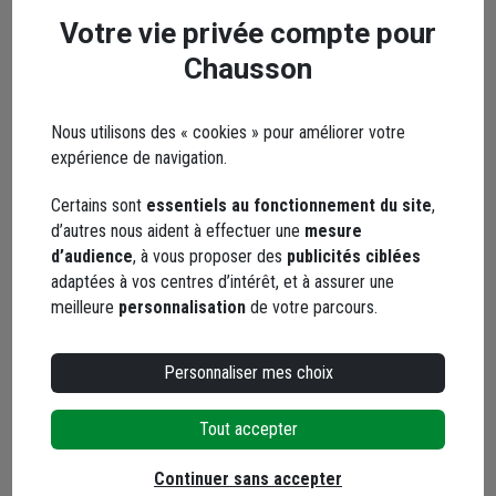
dont
0,17 €
éco-contribution
Votre vie privée compte pour
Choisir une agence pour vérifier le stock
Chausson
Trouver du stock en agence
Livraison disponible selon stock agence
Nous utilisons des « cookies » pour améliorer votre
expérience de navigation.
Certains sont
essentiels au fonctionnement du site
,
d’autres nous aident à effectuer une
mesure
d’audience
, à vous proposer des
publicités ciblées
Parquet contrecollé à 3
adaptées à vos centres d’intérêt, et à assurer une
plis Capital Chêne Dublin
meilleure
personnalisation
de votre parcours.
brossé - 2420,0 mm x
187 mm - ép. 15,00 mm
Code : 44154-1
Personnaliser mes choix
179,68 €
/ m²
soit
488,72 €
/ boîte
Tout accepter
dont
0,16 €
éco-contribution
Continuer sans accepter
Choisir une agence pour vérifier le stock