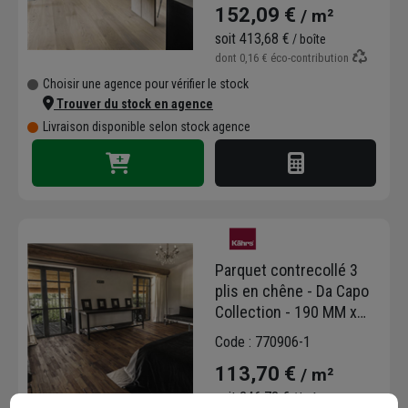
152,09 €
/ m²
Horizon
soit
413,68 €
/ boîte
dont
0,16 €
éco-contribution
Choisir une agence pour vérifier le stock
Trouver du stock en agence
Livraison disponible selon stock agence
Parquet contrecollé 3
plis en chêne - Da Capo
Collection - 190 MM x
1900,0 MM - ép. 15,00
Code : 770906-1
MM - modèle Domo
113,70 €
/ m²
soit
246,73 €
/ boîte