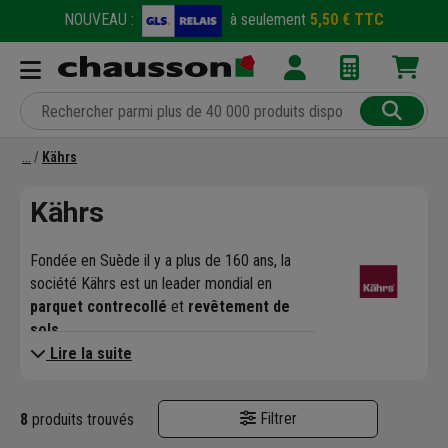
NOUVEAU :
à seulement
5,50 € TTC
Kährs
Kährs
Fondée en Suède il y a plus de 160 ans, la
société Kährs est un leader mondial en
parquet contrecollé
et
revêtement de
sols
.
Découvrez une large gamme
de parquets
Lire la suite
et de sols vinyle
aux designs uniques pour
habiller les sols de vos maisons, bureaux,
Filtrer
8
produits trouvés
magasins, hôtels, salles de concert, théâtres
et centres sportifs.