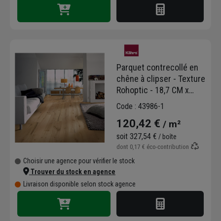
Parquet contrecollé en
chêne à clipser - Texture
Rohoptic - 18,7 CM x
242,0 CM - ép.15,00 MM
Code : 43986-1
120,42 €
/ m²
soit
327,54 €
/ boîte
dont
0,17 €
éco-contribution
Choisir une agence pour vérifier le stock
Trouver du stock en agence
Livraison disponible selon stock agence