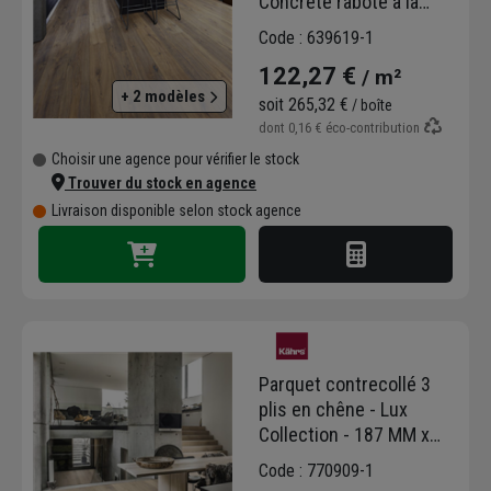
Concrète raboté à la
main - 1900,0 mm x 190
Code : 639619-1
mm - ép. 15,00 mm
122,27 €
/ m²
+ 2 modèles
soit
265,32 €
/ boîte
dont
0,16 €
éco-contribution
Choisir une agence pour vérifier le stock
Trouver du stock en agence
Livraison disponible selon stock agence
Parquet contrecollé 3
plis en chêne - Lux
Collection - 187 MM x
2420,0 MM - ép.15,00
Code : 770909-1
MM - modèle Chêne