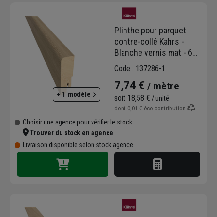
Plinthe pour parquet
contre-collé Kahrs -
Blanche vernis mat - 6
CM x 1,6 CM - longueur
Code : 137286-1
2,4 M
7,74 €
/ mètre
+ 1 modèle
soit
18,58 €
/ unité
dont
0,01 €
éco-contribution
Choisir une agence pour vérifier le stock
Trouver du stock en agence
Livraison disponible selon stock agence