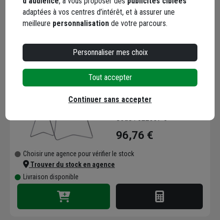
d’audience
, à vous proposer des
publicités ciblées
Livraison disponible
adaptées à vos centres d’intérêt, et à assurer une
meilleure
personnalisation
de votre parcours.
Personnaliser mes choix
Tout accepter
Panneau danger AK14
Classe 1 - Signalisation
Continuer sans accepter
temporaire sur pieds -
700 mm
Code : 522657-3
96,76 €
Choisir une agence pour vérifier le stock
Trouver du stock en agence
Livraison disponible