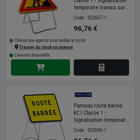
Classe 1 - Signalisation
et la sécurité de tous vos chantiers :
temporaire travaux sur
équipez-vous avec la gamme de signalisation
pieds - 700 mm
temporaire Kelias disponible chez Chausson !
Code : 522657-1
96,76 €
Choisir une agence pour vérifier le stock
Trouver du stock en agence
Livraison disponible
Panneau route barrée
KC1 Classe 1 -
Signalisation temporaire
de chantier sur pieds -
Code : 522695-1
800 x 600 mm