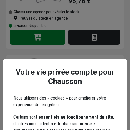
96,76 €
Choisir une agence pour vérifier le stock
Trouver du stock en agence
Livraison disponible
Votre vie privée compte pour
Panneau interdiction de
stationner B6A1 Classe
Chausson
1 - Signalisation
temporaire sur pieds -
Code : 522674-1
Nous utilisons des « cookies » pour améliorer votre
Diamètre 850 mm
expérience de navigation.
129,84 €
Choisir une agence pour vérifier le stock
Certains sont
essentiels au fonctionnement du site
,
Trouver du stock en agence
d’autres nous aident à effectuer une
mesure