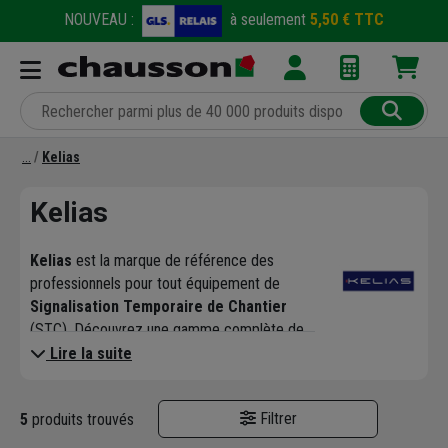
NOUVEAU :
à seulement
5,50 € TTC
Kelias
Kelias
Kelias
est la marque de référence des
professionnels pour tout équipement de
Signalisation Temporaire de Chantier
(STC). Découvrez une gamme complète de
panneaux indispensables pour
sécuriser vos
Lire la suite
zones de travaux
et
assurer la fluidité du
trafic
. Choisir Kelias, c'est opter pour des
Filtrer
5
produits trouvés
équipements conçus dans le
strict respect
de l'Instruction Interministérielle sur la