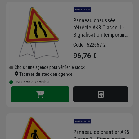
Signalisation Routière
(IISR). Sur
chausson.fr, retrouvez tous les panneaux de
Panneau chaussée
balisage et panneaux de danger, tels que le
rétrécie AK3 Classe 1 -
panneau de chantier AK5
, le signal de
Signalisation temporaire
chaussée rétrécie AK3
, et les
sur pieds - 700 mm
incontournables
panneaux de déviation
Code : 522657-2
KD22A
et
route barrée KC1
. Ces panneaux
96,76 €
assurent une information claire et visible pour
l'usager, de jour comme de nuit. Que vous
Choisir une agence pour vérifier le stock
ayez besoin de
délimiter une zone de
Trouver du stock en agence
danger
(AK14), de
gérer le stationnement
Livraison disponible
temporairement
(B6A1) ou de mettre en
place un
itinéraire de substitution
, les
panneaux Kelias sont conçus pour une mise
en œuvre rapide et une durabilité face aux
intempéries. Leur qualité de fabrication et
leur
film rétroréfléchissant
garantissent
une sécurité maximale pour vos équipes et
Panneau de chantier AK5
pour les conducteurs. Assurez la conformité