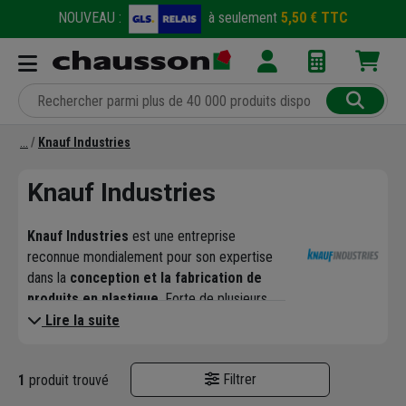
NOUVEAU :
à seulement
5,50 € TTC
Knauf Industries
Knauf Industries
Knauf Industries
est une entreprise
reconnue mondialement pour son expertise
dans la
conception et la fabrication de
produits en plastique
. Forte de plusieurs
décennies d'expérience, elle s'est imposée
Lire la suite
comme un acteur majeur dans différents
secteurs industriels, et notamment dans le
Filtrer
1
produit trouvé
secteur de l'isolation
.
En effet, Knauf Industries propose des