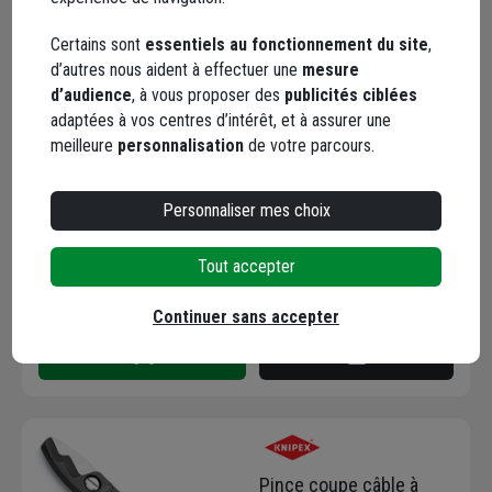
Certains sont
essentiels au fonctionnement du site
,
d’autres nous aident à effectuer une
mesure
Mâchoire de rechange
d’audience
, à vous proposer des
publicités ciblées
Knipex pour coupe-
adaptées à vos centres d’intérêt, et à assurer une
boulons 71 72 760
meilleure
personnalisation
de votre parcours.
Code : 696762-1
Personnaliser mes choix
105,02 €
Choisir une agence pour vérifier le stock
Tout accepter
Trouver du stock en agence
Livraison disponible
Continuer sans accepter
Pince coupe câble à