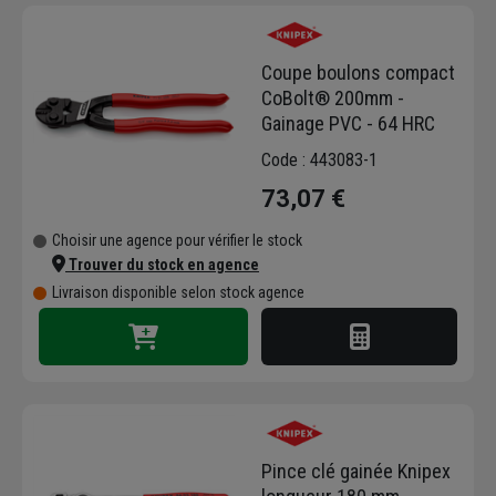
l'automobile, l'agriculture, ou encore des
domaines modernes comme le solaire,
Coupe boulons compact
l'énergie éolienne, et l'aéronautique.
CoBolt® 200mm -
Knipex met tout son savoir-faire en matière
Gainage PVC - 64 HRC
de pince et de fabrication pour fournir des
outils de précision, offrant une bonne coupe,
Code : 443083-1
une bonne préhension ou un pliage fiable et
73,07 €
un assemblage sans jeu. Knipex innove sans
cesse pour créer des pinces toujours
Choisir une agence pour vérifier le stock
meilleures, en alliage d'aciers sélectionnés et
Trouver du stock en agence
laminés, pour répondre à de fortes exigences
Livraison disponible selon stock agence
de qualité et à des tolérances strictes.
Découvrez notre sélection de pinces qui
rendront votre travail plus facile, plus rapide,
plus efficace et plus ergonomique.
Pince clé gainée Knipex