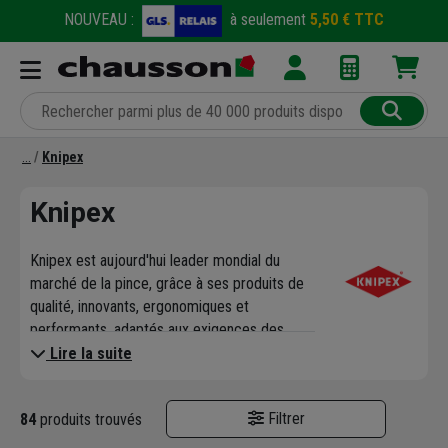
NOUVEAU :
à seulement
5,50 € TTC
Knipex
Knipex
Knipex est aujourd'hui leader mondial du
marché de la pince, grâce à ses produits de
qualité, innovants, ergonomiques et
performants, adaptés aux exigences des
professionnels. Knipex propose une large
Lire la suite
gamme permettant de choisir le produit
optimal pour chaque domaine d'application,
Filtrer
84
produits trouvés
tel que l'électricité, le sanitaire et le
chauffage, l'industrie, l'électronique,