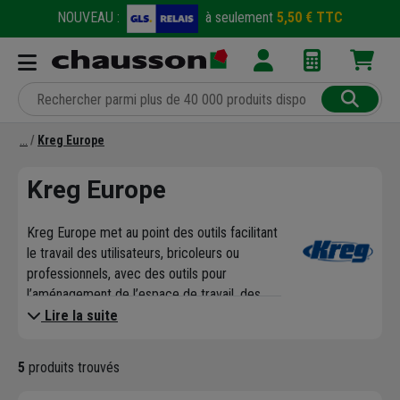
NOUVEAU :
à seulement
5,50 € TTC
Kreg Europe
Kreg Europe
Kreg Europe met au point des outils facilitant
le travail des utilisateurs, bricoleurs ou
professionnels, avec des outils pour
l’aménagement de l’espace de travail, des
solutions de perçage, de serrage et de
Lire la suite
découpe.
La marque allemande Kreg innove pour que
5
produits trouvés
vous puisiez usiner et fixer du bois,
simplement et rapidement, pour la réalisation