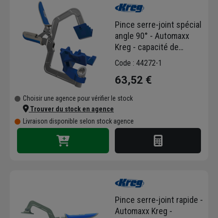
et l'assemblage de vos meubles et
aménagements.
Pince serre-joint spécial
Réalisez vos trous d'assemblage avec notre
angle 90° - Automaxx
sélection de gabarits de perçage, de forets,
Kreg - capacité de
de mèches, de pinces de serrage, de guides
serrage 25 mm
Code : 44272-1
de découpe et de vis de perçage à angle.
63,52 €
Choisir une agence pour vérifier le stock
Trouver du stock en agence
Livraison disponible selon stock agence
Pince serre-joint rapide -
Automaxx Kreg -