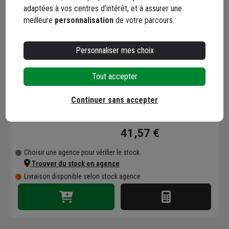
adaptées à vos centres d’intérêt, et à assurer une
meilleure
personnalisation
de votre parcours.
Personnaliser mes choix
Gabarit de pose de
Tout accepter
glissière de tiroir Kreg
KHI-SLIDE-INT -
Continuer sans accepter
profondeur max 35,5 cm
Code : 44279-1
- lot de 2
41,57 €
Choisir une agence pour vérifier le stock
Trouver du stock en agence
Livraison disponible selon stock agence