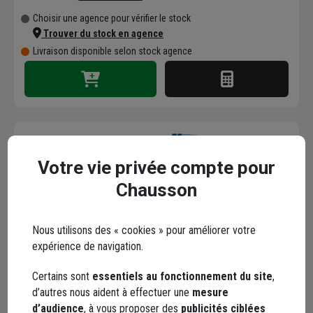
Choisir une agence pour vérifier le stock
Trouver du stock en agence
Livraison disponible selon stock agence
Fraise à façonner pour
Votre vie privée compte pour
charnière dissimulée -
Chausson
diamètre 35 mm - Kreg
Code : 44287-1
Nous utilisons des « cookies » pour améliorer votre
23,09 €
expérience de navigation.
Choisir une agence pour vérifier le stock
Certains sont
essentiels au fonctionnement du site
,
Trouver du stock en agence
d’autres nous aident à effectuer une
mesure
Livraison disponible selon stock agence
d’audience
, à vous proposer des
publicités ciblées