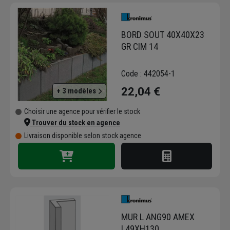
fonctionnalité. Les solutions proposées
trouvent leur place aussi bien dans les
infrastructures publiques que dans les
BORD SOUT 40X40X23
aménagements de jardins et d’espaces
GR CIM 14
privés.
Les pavés en béton Kronimus constituent
Code : 442054-1
l’une des gammes les plus emblématiques.
22,04 €
+ 3 modèles
Déclinés dans une variété de formats,
couleurs et finitions, ils permettent de
Choisir une agence pour vérifier le stock
concevoir des revêtements esthétiques et
Trouver du stock en agence
résistants. Ils s’adaptent aussi bien aux zones
Livraison disponible selon stock agence
piétonnes qu’aux voies carrossables,
garantissant une mise en valeur des espaces
extérieurs.
Au-delà des solutions de voirie et de
circulation, Kronimus développe des produits
destinés à la structuration et à la valorisation
des espaces. Les murets de soutènement
MUR L ANG90 AMEX
offrent une réponse fiable pour stabiliser des
L49XH130