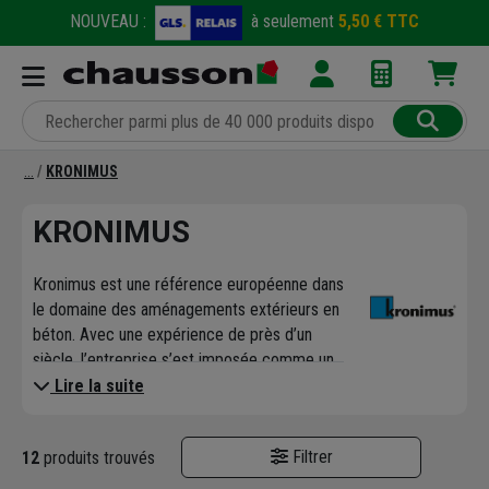
NOUVEAU :
à seulement
5,50 € TTC
KRONIMUS
KRONIMUS
Kronimus est une référence européenne dans
le domaine des aménagements extérieurs en
béton. Avec une expérience de près d’un
siècle, l’entreprise s’est imposée comme un
acteur incontournable pour les projets
Lire la suite
urbains et résidentiels. Sa gamme de
produits répond aux besoins des
Filtrer
12
produits trouvés
collectivités, architectes, paysagistes et
particuliers, alliant durabilité, esthétisme et