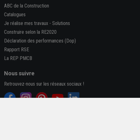
ABC de la Construction
Catalogues
Je réalise mes travaux
-
Solutions
Construire selon la RE2020
Déclaration des performances (Dop)
Rapport RSE
La REP PMCB
Nous suivre
Retrouvez-nous sur les réseaux sociaux !
4,7/5