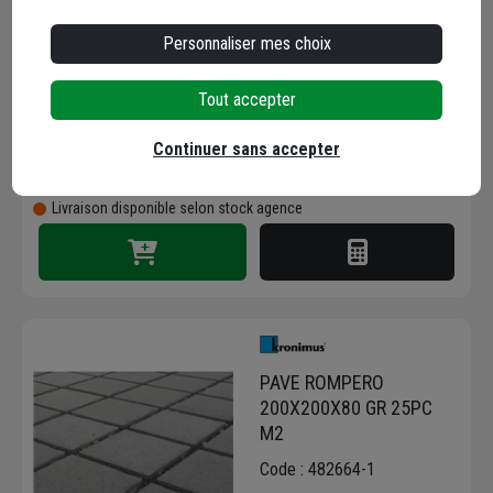
Personnaliser mes choix
Code : 482668-1
31,80 €
/ m²
Tout accepter
+ 2 modèles
soit
0,64 €
/ unité
Continuer sans accepter
Choisir une agence pour vérifier le stock
Trouver du stock en agence
Livraison disponible selon stock agence
PAVE ROMPERO
200X200X80 GR 25PC
M2
Code : 482664-1