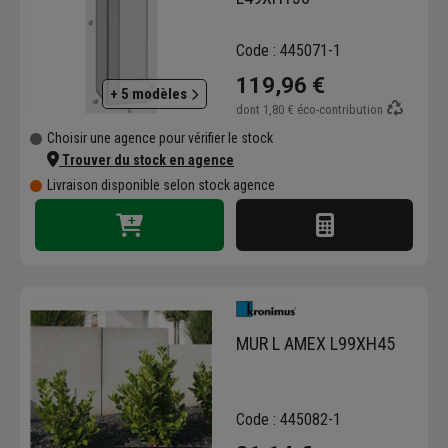
terrains et créer des dénivelés esthétiques.
Les palissades en béton, quant à elles,
Code : 445071-1
apportent une dimension architecturale tout
en remplissant un rôle fonctionnel de
119,96 €
+ 5 modèles
séparation et de protection.
dont
1,80 €
éco-contribution
Choisir une agence pour vérifier le stock
Trouver du stock en agence
Livraison disponible selon stock agence
MUR L AMEX L99XH45
Code : 445082-1