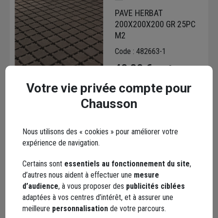
PAVE HERBAT
200X200X200 GR 25PC
M2
Code : 482663-1
40,80 €
/ m²
+ 1 modèle
soit
1,63 €
/ unité
Votre vie privée compte pour
dont
0,30 €
éco-contribution
Chausson
Choisir une agence pour vérifier le stock
Trouver du stock en agence
Livraison disponible selon stock agence
Nous utilisons des « cookies » pour améliorer votre
expérience de navigation.
Certains sont
essentiels au fonctionnement du site
,
d’autres nous aident à effectuer une
mesure
d’audience
, à vous proposer des
publicités ciblées
adaptées à vos centres d’intérêt, et à assurer une
PAVE RECT 200X100X60
meilleure
personnalisation
de votre parcours.
645 50PC M2