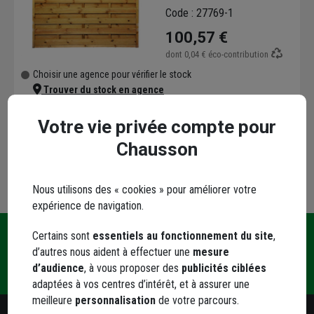
mm - Cadre 45x45 mm -
Code : 27769-1
1,80 M x 1,80 M - ép. 5,00
100,57 €
CM
dont
0,04 €
éco-contribution
Choisir une agence pour vérifier le stock
Trouver du stock en agence
Livraison disponible selon stock agence
Votre vie privée compte pour
Chausson
Nous utilisons des « cookies » pour améliorer votre
expérience de navigation.
Certains sont
essentiels au fonctionnement du site
,
Une
d’autres nous aident à effectuer une
mesure
Livraison
Paiement
Contact
question
d’audience
, à vous proposer des
publicités ciblées
et retrait
sécurisé
?
adaptées à vos centres d’intérêt, et à assurer une
meilleure
personnalisation
de votre parcours.