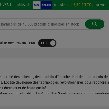
UVEAU :
profitez de
à seulement
5,50 € TTC
pour vos co
éalise mes travaux
PRIX
e marché des adhésifs, des produits d'étanchéité et des traitements de 
es, Loctite développe des technologies révolutionnaires pour répondre à
ons durables et de haute qualité.
 puissantes et fiables. La Super Glue 3 colle efficacement de nombreux
permettant de coller spécifiquement du métal, du verre, ou du plastique.
e assurera votre assemblage fileté contre les vibrations et les chocs, to