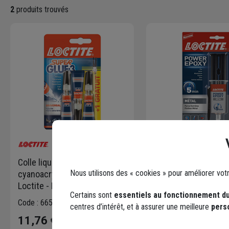
2
produits trouvés
Colle liquide extra-forte
Colle epoxy à prise 
Nous utilisons des « cookies » pour améliorer vot
cyanoacrylate - Super Glue-3
spécial métal - Locti
Loctite - Lot de 2 tubes + 1
ml
Certains sont
essentiels au fonctionnement du
gratuit
Code : 665877-1
Code : 8021-1
centres d’intérêt, et à assurer une meilleure
pers
11,76 €
12,14 €