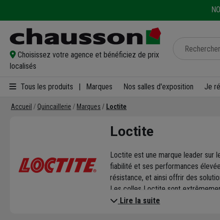
NO
Choisissez votre agence et bénéficiez de prix
localisés
Tous les produits
|
Marques
Nos salles d'exposition
Je r
Accueil
Quincaillerie
Marques
Loctite
Loctite
Loctite est une marque leader sur l
fiabilité et ses performances élevé
résistance, et ainsi offrir des soluti
Les colles Loctite sont extrêmement
répondre à chaque application vous 
Lire la suite
résine autobloquante Bloc Écrou. Ell