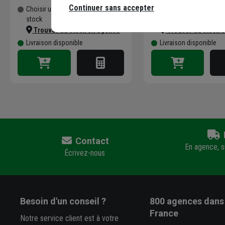
Continuer sans accepter
Choisir une agence pour vérifier le
Choisir une agence pour
stock
stock
Trouver du stock en agence
Trouver du stock 
Livraison disponible
Livraison disponible
Contact
En agence, su
Écrivez-nous
Besoin d'un conseil ?
800 agences
dans 
France
Notre service client est à votre