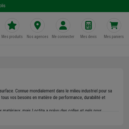
lis
Mes produits
Nos agences
Me connecter
Mes devis
Mes paniers
surface. Connue mondialement dans le milieu industriel pour sa
 tous vos besoins en matière de performance, durabilité et
 matériaux, mais Loctite a prévu des colles et gels pour
 Et pour éviter le desserrage de vos pièces filetées, pensez à la
ut en vous laissant la possibilité de la démonter facilement.