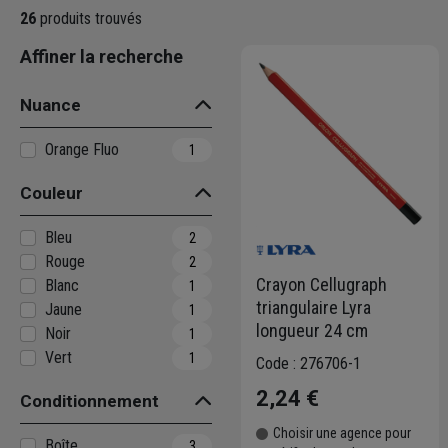
26
produits trouvés
Affiner la recherche
Nuance
Orange Fluo
1
Couleur
Bleu
2
Rouge
2
Crayon Cellugraph
Blanc
1
triangulaire Lyra
Jaune
1
longueur 24 cm
Noir
1
Vert
1
Code : 276706-1
2,24 €
Conditionnement
Choisir une agence pour
Boîte
3