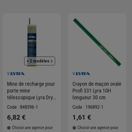
+ 2 modèles
Mine de recharge pour
Crayon de maçon ovale
porte mine
Profi 331 Lyra 10H
télescopique Lyra Dry -
longueur 30 cm
étui de 12 mines
Code : 848396-1
Code : 196892-1
dureté 2B - couleur
6,82 €
1,61 €
graphite
Choisir une agence pour
Choisir une agence pour