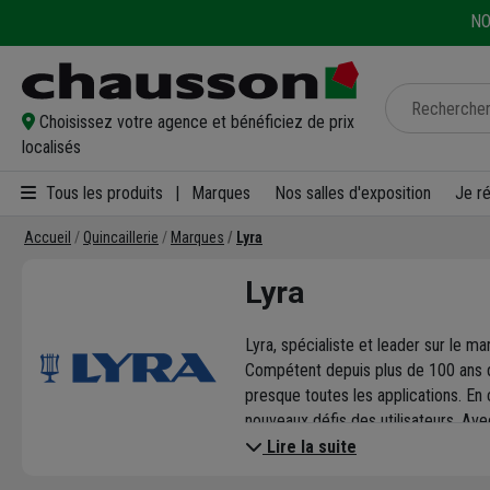
NO
Choisissez votre agence et bénéficiez de prix
localisés
Tous les produits
|
Marques
Nos salles d'exposition
Je r
Accueil
Quincaillerie
Marques
Lyra
Lyra
Lyra, spécialiste et leader sur le 
Compétent depuis plus de 100 ans da
presque toutes les applications. En
nouveaux défis des utilisateurs. Ave
Retrouvez dans notre sélection des 
Lire la suite
temporaires, indélébiles, blanches,