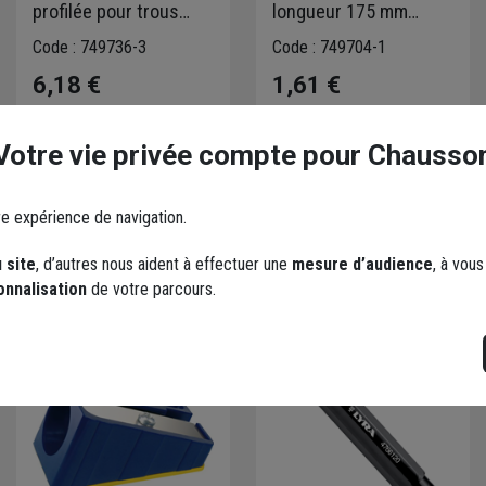
profilée pour trous
longueur 175 mm
profonds et accès
diamètre 10 mm
Code : 749736-3
Code : 749704-1
difficiles - Lyra INK
6,18 €
1,61 €
Choisir une agence pour
Choisir une agence pour
vérifier le stock
vérifier le stock
Votre vie privée compte pour Chausso
Trouver du stock en
Trouver du stock en
agence
agence
re expérience de navigation.
Livraison disponible
Livraison disponible
 site
, d’autres nous aident à effectuer une
mesure d’audience
, à vou
onnalisation
de votre parcours.