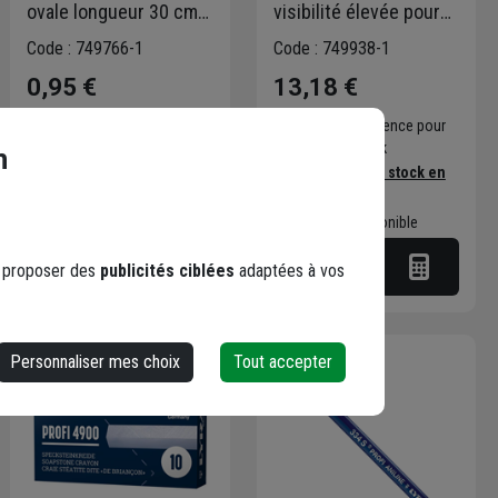
ovale longueur 30 cm
visibilité élevée pour
eco rouge
outils à lecture
Code : 749766-1
Code : 749938-1
optique - 794 Profi Lyra
0,95 €
13,18 €
- Couleur Rouge
Choisir une agence pour
Choisir une agence pour
vérifier le stock
vérifier le stock
n
Trouver du stock en
Trouver du stock en
agence
agence
Livraison disponible
Livraison disponible
s proposer des
publicités ciblées
adaptées à vos
Personnaliser mes choix
Tout accepter