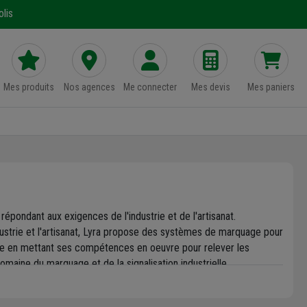
lis
Mes produits
Nos agences
Me connecter
Mes devis
Mes paniers
épondant aux exigences de l'industrie et de l'artisanat.
dustrie et l'artisanat, Lyra propose des systèmes de marquage pour
esse en mettant ses compétences en oeuvre pour relever les
domaine du marquage et de la signalisation industrielle.
es ou des zones au sol. Vous trouverez des solutions de marquage