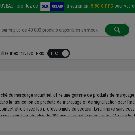
UVEAU :
profitez de
à seulement
5,50 € TTC
pour vos co
éalise mes travaux
PRIX
marché du marquage industriel, offre une gamme de produits de marquage r
ns la fabrication de produits de marquage et de signalisation pour l'in
 contact étroit avec les professionnels du secteur, Lyra innove sans c
c un savoir-faire de plus de 200 ans, Lyra est le spécialiste n°1 dans le 
crayons pour noter vos cotes sur le bois ou le béton, marquer les arbr
 et même fluorescentes.