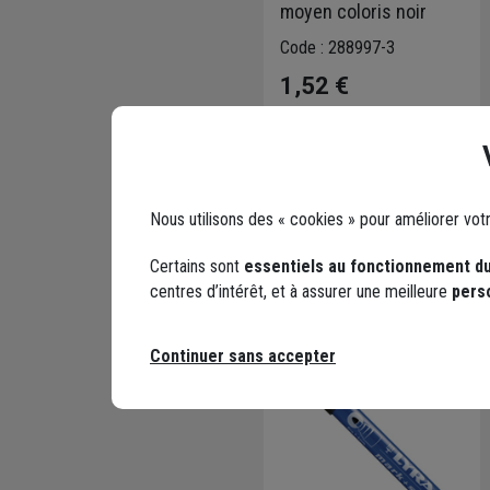
moyen coloris noir
Code : 288997-3
1,52 €
Choisir une agence pour
vérifier le stock
Trouver du stock en
agence
Nous utilisons des « cookies » pour améliorer vot
Livraison disponible
Certains sont
essentiels au fonctionnement du
centres d’intérêt, et à assurer une meilleure
pers
Continuer sans accepter