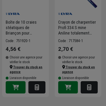
Boîte de 10 craies
Crayon de charpentier
stéatiques de
Profi 334 S mine
Briançon pour
Aniline totalement
marquage soudure -
copiant pour bois
Code : 751920-1
Code : 717584-1
4900 Lyra Blanc
humide
4,56 €
2,70 €
Choisir une agence pour
Choisir une agence pour
vérifier le stock
vérifier le stock
Trouver du stock en
Trouver du stock en
agence
agence
Livraison disponible
Livraison disponible