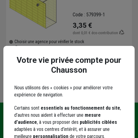
Code : 579399-1
3,35 €
dont
0,01 €
éco-contribution
Choisir une agence pour vérifier le stock
Trouver du stock en agence
Livraison disponible selon stock agence
Votre vie privée compte pour
Chausson
Nous utilisons des « cookies » pour améliorer votre
expérience de navigation.
Certains sont
essentiels au fonctionnement du site
,
d’autres nous aident à effectuer une
mesure
Une
Livraison
Paiement
d’audience
, à vous proposer des
publicités ciblées
Contact
question
et retrait
sécurisé
adaptées à vos centres d’intérêt, et à assurer une
?
meilleure
personnalisation
de votre parcours.