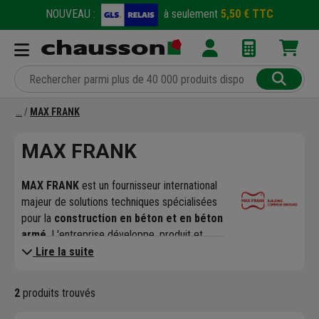
NOUVEAU :
à seulement
5,50 € TTC
MAX FRANK
MAX FRANK
MAX FRANK
est un fournisseur international
majeur de solutions techniques spécialisées
pour la
construction en béton et en béton
armé
. L'entreprise développe, produit et
distribue depuis plus d'un demi-siècle une
Lire la suite
vaste gamme de produits et systèmes pour
toutes les phases d'un projet de
2
produits trouvés
construction.
Leur offre est structurée autour de plusieurs