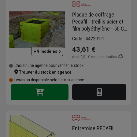
domaines d'expertise critiques pour les
ouvrages de génie civil et les bâtiments
Plaque de coffrage
complexes (tels que gares, ponts, tunnels,
Pecafil - treillis acier et
immeubles de bureaux, etc.).
film polyéthylène - 50 CM
MAX FRANK propose des solutions
x 240 CM
Code : 442291-1
innovantes pour optimiser le
coffrage
et la
finition du béton
, notamment le matériau de
43,61 €
+ 9 modèles
coffrage Pecafil
.
dont
0,01 €
éco-contribution
Choisir une agence pour vérifier le stock
Trouver du stock en agence
Livraison disponible selon stock agence
Entretoise PECAFIL