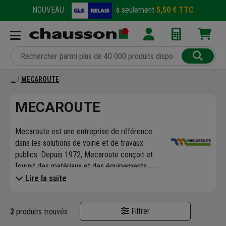
NOUVEAU :
à seulement
5,50 € TTC
MECAROUTE
MECAROUTE
Mecaroute est une entreprise de référence
dans les solutions de voirie et de travaux
publics. Depuis 1972, Mecaroute conçoit et
fournit des matériaux et des équipements
adaptés aux exigences des projets
Lire la suite
d'infrastructures. La marque est reconnue
pour sa capacité à innover et à proposer des
Filtrer
2
produits trouvés
solutions performantes et fiables,
essentielles à la qualité et à la durabilité des