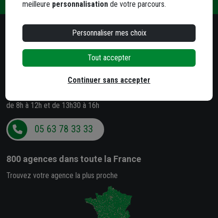
?
meilleure
personnalisation
de votre parcours.
Personnaliser mes choix
Besoin d'un conseil ?
Notre service client est à votre écoute
Tout accepter
Du lundi au jeudi
Continuer sans accepter
de 8h à 12h et de 13h30 à 17h
Le vendredi
de 8h à 12h et de 13h30 à 16h
05 63 78 33 33
800 agences
dans toute la France
Trouvez votre agence la plus proche