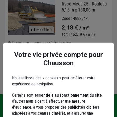
chantiers, de la préparation des sols à la
tissé Meca 25 - Rouleau
finition des revêtements. Ces équipements
5,15 m x 130,00 m
sont un atout pour la réussite de tous vos
Code : 488234-1
projets d’infrastructures.
2,18 €
/ m²
+ 1 modèle
soit
1462,19 €
/ unité
Choisir une agence pour vérifier le stock
Trouver du stock en agence
Votre vie privée compte pour
Livraison disponible selon stock agence
Chausson
Nous utilisons des « cookies » pour améliorer votre
expérience de navigation.
Certains sont
essentiels au fonctionnement du site
,
d’autres nous aident à effectuer une
mesure
Une
d’audience
, à vous proposer des
publicités ciblées
Livraison
Paiement
Contact
question
adaptées à vos centres d’intérêt, et à assurer une
et retrait
sécurisé