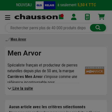
NOUVEAU :
à seulement
5,50 € TTC
Men Arvor
Men Arvor
Spécialiste français et producteur de pierres
naturelles depuis plus de 50 ans, la marque
Carrières Men Arvor
s'impose comme une
référence incontournable pour
l'aménagement et la décoration des
Lire la suite
bâtiments. Alliant le savoir-faire de
l'extraction à l'innovation industrielle,
l'entreprise conçoit des
revêtements
Aucun article avec les critères sélectionnés
muraux d'exception
. À travers sa gamme