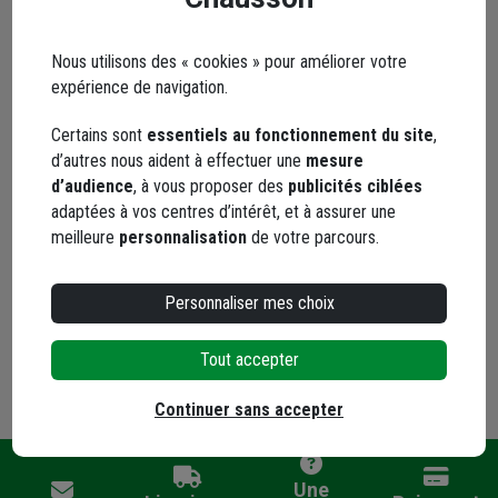
Code postal et ville *
Nous utilisons des « cookies » pour améliorer votre
expérience de navigation.
Détail de votre demande *
Certains sont
essentiels au fonctionnement du site
,
d’autres nous aident à effectuer une
mesure
d’audience
, à vous proposer des
publicités ciblées
adaptées à vos centres d’intérêt, et à assurer une
meilleure
personnalisation
de votre parcours.
Personnaliser mes choix
Envoyer ma demande
Tout accepter
Continuer sans accepter
Une