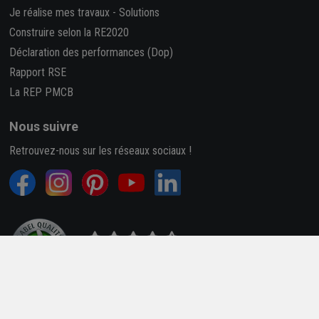
Je réalise mes travaux
-
Solutions
Construire selon la RE2020
Déclaration des performances (Dop)
Rapport RSE
La REP PMCB
Nous suivre
Retrouvez-nous sur les réseaux sociaux !
4,7/5