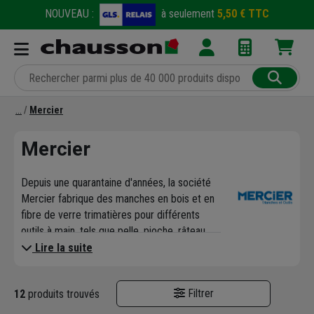
NOUVEAU :
à seulement
5,50 € TTC
Mercier
Mercier
Depuis une quarantaine d'années, la société
Mercier fabrique des manches en bois et en
fibre de verre trimatières pour différents
outils à main, tels que pelle, pioche, râteau,
balais et marteau.
Lire la suite
Forte de son expérience en fabrication de
manches d'outils, la société Mercier s'est
Filtrer
12
produits trouvés
également lancée dans la production de
matériels de chantier, pour proposer, entre