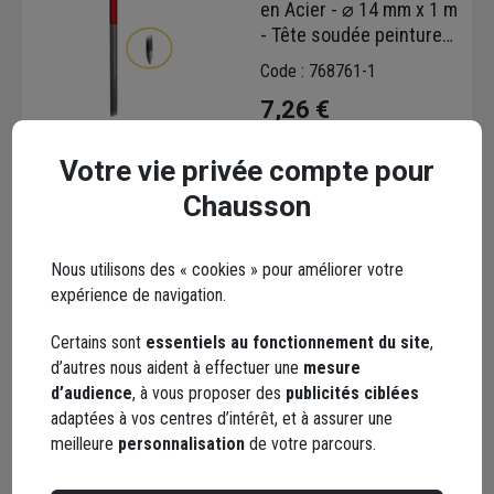
en Acier - ⌀ 14 mm x 1 m
- Tête soudée peinture
rouge
Code : 768761-1
7,26 €
Choisir une agence pour vérifier le stock
Votre vie privée compte pour
Trouver du stock en agence
Chausson
Livraison disponible selon stock agence
Nous utilisons des « cookies » pour améliorer votre
expérience de navigation.
Certains sont
essentiels au fonctionnement du site
,
d’autres nous aident à effectuer une
mesure
Manche conique de
d’audience
, à vous proposer des
publicités ciblées
hachette - Longueur 35
adaptées à vos centres d’intérêt, et à assurer une
cm - Diamètre 35 x 25
meilleure
personnalisation
de votre parcours.
mm - Bois de frêne
Code : 152512-1