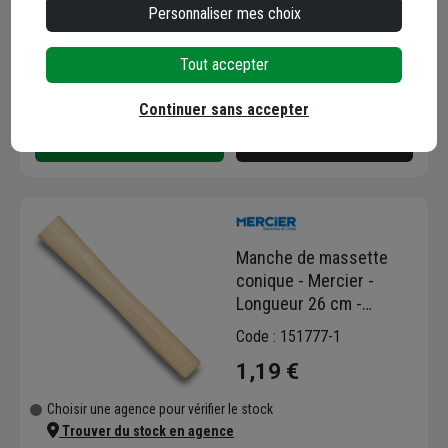
1,34 €
Personnaliser mes choix
Choisir une agence pour vérifier le stock
Tout accepter
Trouver du stock en agence
Livraison disponible
Continuer sans accepter
Manche de massette
conique - Mercier -
Longueur 26 cm -
Diamètre 40 x 28 mm -
Code : 151777-1
Bois de frêne
1,19 €
Choisir une agence pour vérifier le stock
Trouver du stock en agence