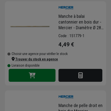
autres, des piquets et des fiches de Paveur.
Retrouvez notre sélection d'accessoires en
Manche à balai
bois pour la signalétique de vos chantiers, ou
cantonnier en bois dur -
tout simplement changer le manche de vos
Mercier - Diamètre Ø 28
outils.
mm - Longueur 150 cm
Code : 151779-1
4,49 €
Choisir une agence pour vérifier le stock
Trouver du stock en agence
Livraison disponible
Manche de pelle droit en