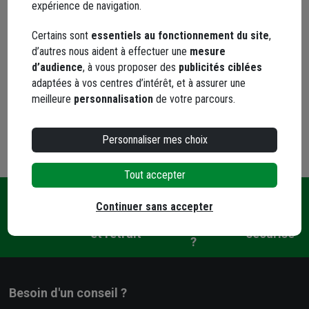
42,13 €
expérience de navigation.
dont
0,01 €
éco-contribution
Certains sont
essentiels au fonctionnement du site
,
Choisir une agence pour vérifier le stock
d’autres nous aident à effectuer une
mesure
Trouver du stock en agence
d’audience
, à vous proposer des
publicités ciblées
Livraison disponible selon stock agence
adaptées à vos centres d’intérêt, et à assurer une
meilleure
personnalisation
de votre parcours.
Personnaliser mes choix
Tout accepter
Continuer sans accepter
Une
Livraison
Paiement
Contact
question
et retrait
sécurisé
?
Besoin d'un conseil ?