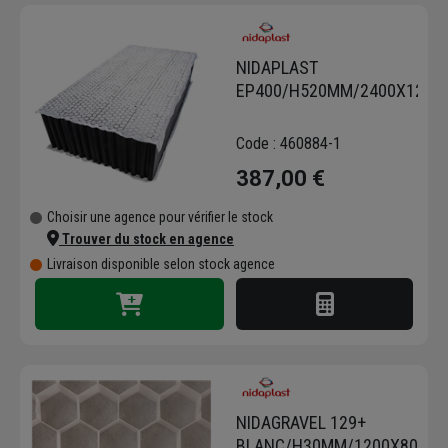
solutions esthétiques et techniques adaptées
aux espaces publics, aux projets paysagers
et aux infrastructures nécessitant
NIDAPLAST
performance et durabilité.
EP400/H520MM/2400X120
Les dalles gravier de la marque sont
particulièrement appréciées pour stabiliser
Code : 460884-1
durablement les surfaces en graviers. Elles
387,00 €
assurent une excellente portance et facilitent
la circulation des véhicules et piétons. Les
Choisir une agence pour vérifier le stock
bordures de jardin viennent compléter ces
Trouver du stock en agence
aménagements en structurant visuellement
Livraison disponible selon stock agence
les espaces extérieurs. Les bouchons de
marquage, quant à eux, apportent une
solution simple et efficace pour identifier ou
sécuriser certains espaces dans les projets
d’aménagement.
Nidaplast est également reconnu pour ses
systèmes de rétention et d’infiltration des
NIDAGRAVEL 129+
eaux pluviales. Grâce à des modules
BLANC/H30MM/1200X800M