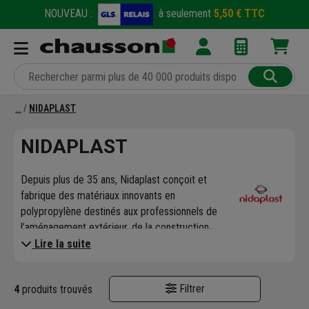
NOUVEAU :
à seulement
5,50 € TTC
NIDAPLAST
NIDAPLAST
Depuis plus de 35 ans, Nidaplast conçoit et
fabrique des matériaux innovants en
polypropylène destinés aux professionnels de
l’aménagement extérieur, de la construction
et de la gestion des eaux pluviales.
Lire la suite
L’entreprise, implantée dans le nord de la
France, s’est imposée comme une référence
Filtrer
4
produits trouvés
internationale grâce à son expertise dans les
structures alvéolaires. Son offre couvre des