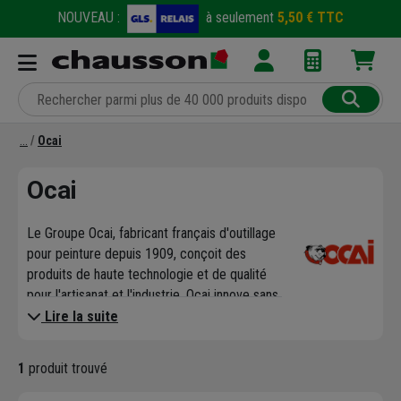
NOUVEAU :
à seulement
5,50 € TTC
Ocai
Ocai
Le Groupe Ocai, fabricant français d'outillage
pour peinture depuis 1909, conçoit des
produits de haute technologie et de qualité
pour l'artisanat et l'industrie. Ocai innove sans
cesse pour proposer des produits répondant
Lire la suite
aux exigences du marché en constante
évolution, et propose maintenant de
1
produit trouvé
l'outillage pour le bâtiment avec des gammes
en gros œuvre, finition, brosserie, rouleaux,