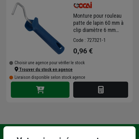
protection et entretien.
Ocai est reconnu en Europe et dans le monde
Monture pour rouleau
pour ses produits de qualité. Retrouvez notre
patte de lapin 60 mm à
sélection pour réaliser tous vos travaux de
clip diamètre 6 mm
peinture et munissez-vous d'un rouleau, d'une
longueur 190 mm
Code : 727321-1
rallonge télescopique, d'un bac à peinture,
d'un pinceau, d'une brosse et d'une grille
0,96 €
d'essorage.
Choisir une agence pour vérifier le stock
Trouver du stock en agence
Livraison disponible selon stock agence
Une