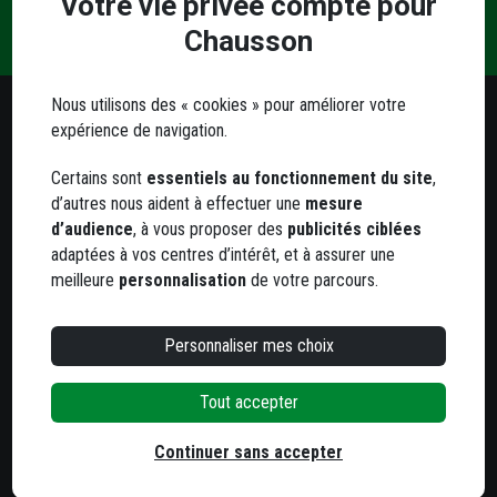
Votre vie privée compte pour
Livraison
Paiement
Contact
question
Chausson
et retrait
sécurisé
?
Nous utilisons des « cookies » pour améliorer votre
expérience de navigation.
Besoin d'un conseil ?
Notre service client est à votre écoute
Certains sont
essentiels au fonctionnement du site
,
Du lundi au jeudi
d’autres nous aident à effectuer une
mesure
de 8h à 12h et de 13h30 à 17h
d’audience
, à vous proposer des
publicités ciblées
adaptées à vos centres d’intérêt, et à assurer une
Le vendredi
meilleure
personnalisation
de votre parcours.
de 8h à 12h et de 13h30 à 16h
05 63 78 33 33
Personnaliser mes choix
Tout accepter
800 agences
dans toute la France
Trouvez votre agence la plus proche
Continuer sans accepter