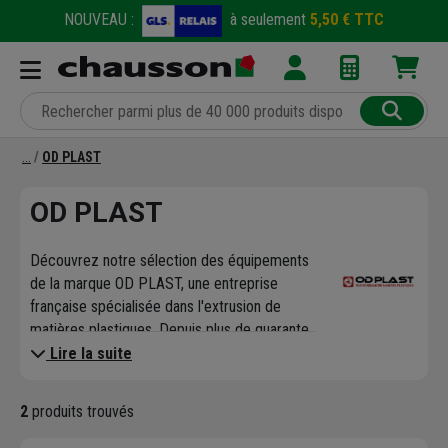
NOUVEAU :
à seulement
5,50 € TTC
OD PLAST
OD PLAST
Découvrez notre sélection des équipements
de la marque OD PLAST, une entreprise
française spécialisée dans l'extrusion de
matières plastiques. Depuis plus de quarante
ans, cette marque conçoit et fabrique une
Lire la suite
gamme complète de tubes, profilés et gaines
destinés aux professionnels du bâtiment et
2
produits trouvés
des travaux publics. Leur savoir-faire unique
garantit des produits fiables et durables,