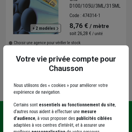
D100/105U/3ML/315ML
Code : 474314-1
8,76 €
/ mètre
+ 2 modèles
soit
26,28 €
/ unité
Choisir une agence pour vérifier le stock
Trouver du stock en agence
Livraison disponible selon stock agence
Votre vie privée compte pour
Chausson
Nous utilisons des « cookies » pour améliorer votre
expérience de navigation.
Certains sont
essentiels au fonctionnement du site
,
d’autres nous aident à effectuer une
mesure
Une
Livraison
Paiement
d’audience
, à vous proposer des
publicités ciblées
Contact
question
et retrait
sécurisé
adaptées à vos centres d’intérêt, et à assurer une
?
meilleure
personnalisation
de votre parcours.