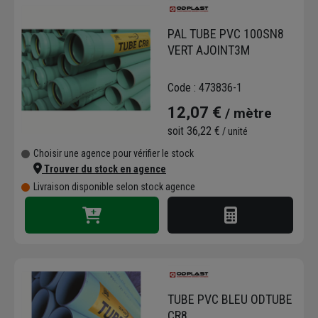
essentiels pour la réussite de vos chantiers.
L'offre d'OD PLAST couvre un large éventail
PAL TUBE PVC 100SN8
d'applications. La marque propose
VERT AJOINT3M
notamment des solutions dédiées à
l'assainissement non collectif certifiées pour
Code : 473836-1
l'épandage. Leurs produits sont également
12,07 €
/ mètre
utilisés pour la protection des réseaux de
câbles et pour la gestion des eaux usées et
soit
36,22 €
/ unité
pluviales. Les tubes et gaines d’OD PLAST
Choisir une agence pour vérifier le stock
sont fabriqués pour résister aux contraintes
Trouver du stock en agence
du terrain et garantir la pérennité des
Livraison disponible selon stock agence
installations.
En choisissant ces solutions, vous optez pour
des équipements conçus et fabriqués en
France, qui répondent aux normes de qualité
les plus strictes. La maîtrise de l’ensemble du
processus de production permet à OD
PLAST de garantir des produits performants
TUBE PVC BLEU ODTUBE
pour vos travaux.
CR8