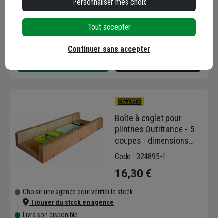
Personnaliser mes choix
Choisir une agence pour vérifier le stock
Tout accepter
Trouver du stock en agence
Livraison disponible
Continuer sans accepter
Boîte à onglet pour
plinthes Outifrance - 5
coupes - dimensions
intérieures 400 x 120
Code : 324895-1
mm - hauteur 40 mm
16,30 €
Choisir une agence pour vérifier le stock
Trouver du stock en agence
Livraison disponible