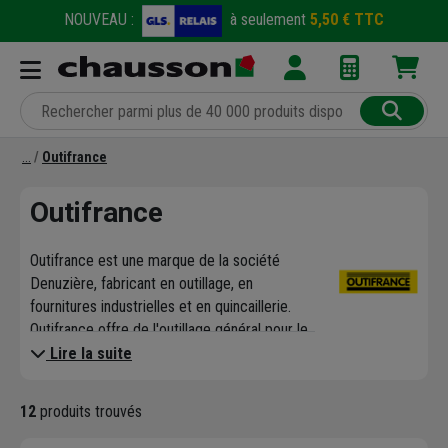
NOUVEAU :
à seulement
5,50 € TTC
Outifrance
Outifrance
Outifrance est une marque de la société
Denuzière, fabricant en outillage, en
fournitures industrielles et en quincaillerie.
Outifrance offre de l'outillage général pour le
bois, le bâtiment et la métrologie. On
Lire la suite
retrouve, dans la gamme Outifrance, des
établis en bois massif pour les
12
produits trouvés
professionnels, des tréteaux, des échelles et
des escabeaux.