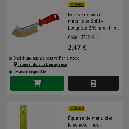
Premier importateur en France de produits
Stanley, le grossiste Denuzière revend
Brosse convexe
également des produits d'autres grandes
métallique Spid -
marques professionnelles sur sa plateforme
Longueur 245 mm - Fils
Outifrance, offrant ainsi un éventail de
Acier laitonné - Manche
Code : 575214-1
gammes très variées, de l'équipement de
rouge
chantier en passant par la maintenance,
2,47 €
l'entretien, et les outils spécifiques aux
ferrailleurs, aux menuisiers, aux couvreurs et
Choisir une agence pour vérifier le stock
Trouver du stock en agence
à tous les autres métiers du bâtiment.
Livraison disponible
Équerre de menuisier
lame acier inox -