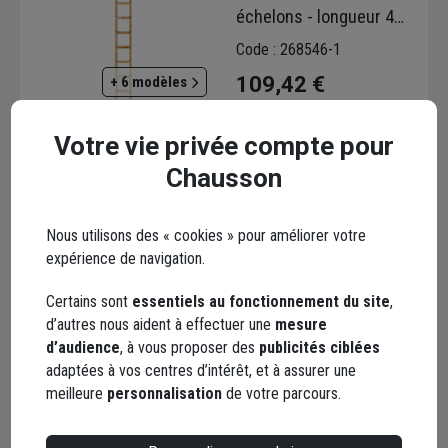
échelons - longueur 4
mètres - entraxe de
Code : 268546-1
marches de 25 cm
109,42 €
+ 6 modèles
Choisir une agence pour vérifier le stock
Votre vie privée compte pour
Trouver du stock en agence
Livraison disponible
Chausson
Nous utilisons des « cookies » pour améliorer votre
expérience de navigation.
Certains sont
essentiels au fonctionnement du site
,
d’autres nous aident à effectuer une
mesure
Tréteau pliant bois et
d’audience
, à vous proposer des
publicités ciblées
métal Outifrance - 850 x
adaptées à vos centres d’intérêt, et à assurer une
800 mm - hauteur de
meilleure
personnalisation
de votre parcours.
travail 820 mm
Code : 324896-1
44,64 €