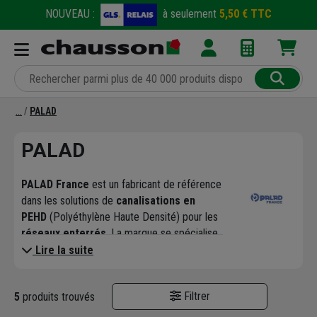
NOUVEAU :
à seulement
5,50 € TTC
PALAD
PALAD
PALAD France
est un fabricant de référence
dans les solutions de
canalisations en
PEHD
(Polyéthylène Haute Densité) pour les
réseaux enterrés
. La marque se spécialise
dans les
tuyaux à double paroi
, conçus pour
Lire la suite
offrir une résistance mécanique et une
durabilité maximales dans les projets de
VRD
Filtrer
5
produits trouvés
(Voirie et Réseaux Divers),
d'
assainissement
et de
drainage des eaux