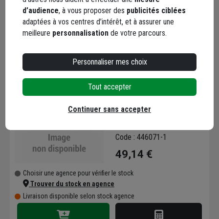
Trouver du stock en agence
d’audience
, à vous proposer des
publicités ciblées
Livraison disponible selon stock agence
adaptées à vos centres d’intérêt, et à assurer une
meilleure
personnalisation
de votre parcours.
Personnaliser mes choix
Tout accepter
JT PR TUBE PALAD
Continuer sans accepter
ANNELE SN8 DN800
Code : 446071-1
49,14 €
Choisir une agence pour vérifier le stock
Trouver du stock en agence
Livraison disponible selon stock agence