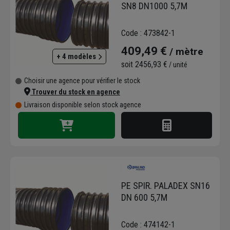
performance nécessaire pour la
SN8 DN1000 5,7M
profondeur et l'environnement de pose.
Au-delà des canalisations principales,
Code : 473842-1
notre sélection inclut des produits
409,49 €
/ mètre
spécifiques pour compléter vos
+ 4 modèles
réseaux. Le
Drain routier PALADRAIN
soit
2456,93 €
/ unité
est un tube PEHD spiralé renforcé acier,
Choisir une agence pour vérifier le stock
conçu pour la collecte et l'évacuation
Trouver du stock en agence
efficace des eaux de ruissellement et
Livraison disponible selon stock agence
de nappe dans les infrastructures
routières. Enfin, les
joints et manchons
PALADU
sont les accessoires
essentiels pour garantir l'étanchéité
parfaite et l'assemblage rapide et fiable
des tronçons de tubes annelés, assurant
la pérennité de l'ensemble de votre
PE SPIR. PALADEX SN16
installation.
DN 600 5,7M
Code : 474142-1