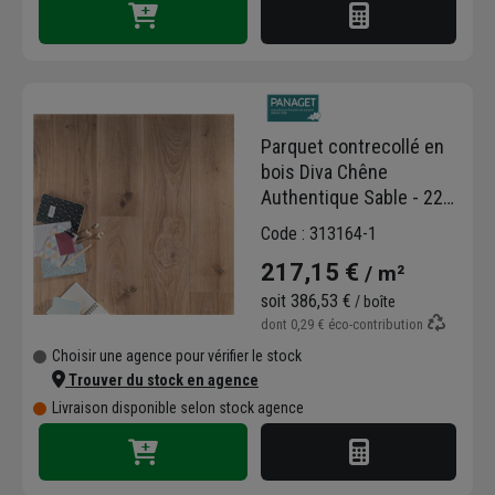
Parquet contrecollé en
bois Diva Chêne
Authentique Sable - 223
MM x 15,00 MM - long.
Code : 313164-1
variable
217,15 €
/ m²
soit
386,53 €
/ boîte
dont
0,29 €
éco-contribution
Choisir une agence pour vérifier le stock
Trouver du stock en agence
Livraison disponible selon stock agence