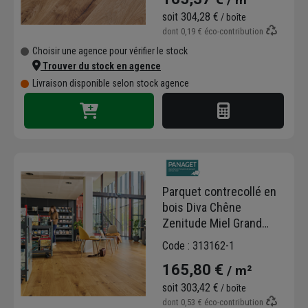
soit
304,28 €
/ boîte
dont
0,19 €
éco-contribution
Choisir une agence pour vérifier le stock
Trouver du stock en agence
Livraison disponible selon stock agence
Parquet contrecollé en
bois Diva Chêne
Zenitude Miel Grand
Trafic - 184 MM x 14,00
Code : 313162-1
MM - long. variable
165,80 €
/ m²
soit
303,42 €
/ boîte
dont
0,53 €
éco-contribution