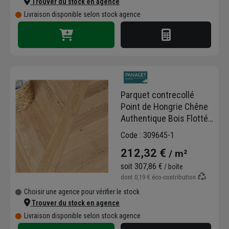
Trouver du stock en agence
Livraison disponible selon stock agence
Parquet contrecollé
Point de Hongrie Chêne
Authentique Bois Flotté -
650,0 MM x 139 MM - ép.
Code : 309645-1
14,00 MM
212,32 €
/ m²
soit
307,86 €
/ boîte
dont
0,19 €
éco-contribution
Choisir une agence pour vérifier le stock
Trouver du stock en agence
Livraison disponible selon stock agence