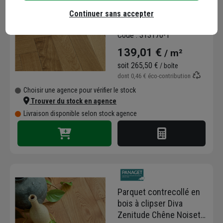
bâton rompu Chêne
Continuer sans accepter
Classic/Authentique
Satiné - 590,0 MM x 90
Code : 313170-1
MM - ép. 12,00 MM
139,01 €
/ m²
soit
265,50 €
/ boîte
dont
0,46 €
éco-contribution
Choisir une agence pour vérifier le stock
Trouver du stock en agence
Livraison disponible selon stock agence
Parquet contrecollé en
bois à clipser Diva
Zenitude Chêne Noisette