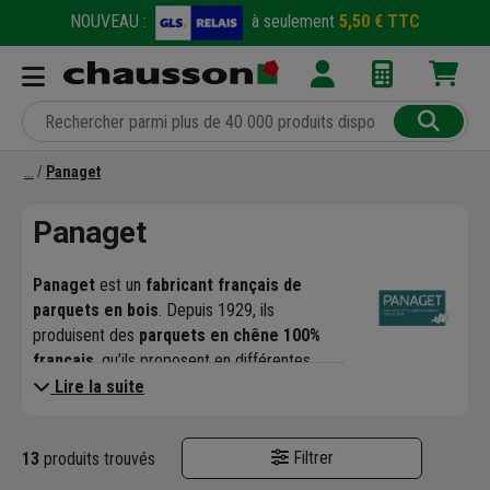
NOUVEAU :
à seulement
5,50 € TTC
Panaget
Panaget
Panaget
est un
fabricant français de
parquets en bois
. Depuis 1929, ils
produisent des
parquets en chêne 100%
français
, qu’ils proposent en différentes
gammes.
Lire la suite
Ces
parquets haut de gamme
sont adaptés
à
toutes les pièces de la maison
, de la
Filtrer
13
produits trouvés
chambre à la salle de bain en passant par le
séjour. Ils fabriquent des
parquets