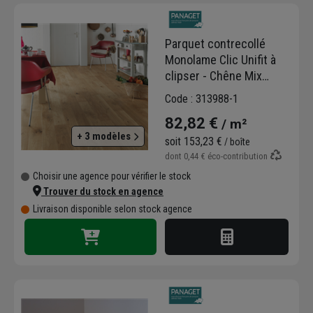
contrecollés
et
bois massifs
, disponibles
en finitions huilées ou vernies. Vous pouvez
Parquet contrecollé
les poser en
pose flottante
avec colle ou
Monolame Clic Unifit à
sans colle. De plus, Panaget propose
clipser - Chêne Mix
également des parquets pour les chambres
Topaze - 1210,0 MM x
d’hôtel ou les zones à fort trafic.
Code : 313988-1
139 MM - ép. 12,00 MM
82,82 €
/ m²
+ 3 modèles
soit
153,23 €
/ boîte
dont
0,44 €
éco-contribution
Choisir une agence pour vérifier le stock
Trouver du stock en agence
Livraison disponible selon stock agence