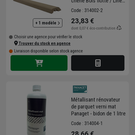
chêne Bois flotté / Linen
/ Huile bois naturel -
Code : 314002-2
Panaget - 16,0 MM x 54
23,83 €
MM x 930,0 MM
+ 1 modèle
dont
0,07 €
éco-contribution
Choisir une agence pour vérifier le stock
Trouver du stock en agence
Livraison disponible selon stock agence
Métallisant rénovateur
de parquet verni mat
Panaget - bidon de 1 litre
Code : 314004-1
28,66 €