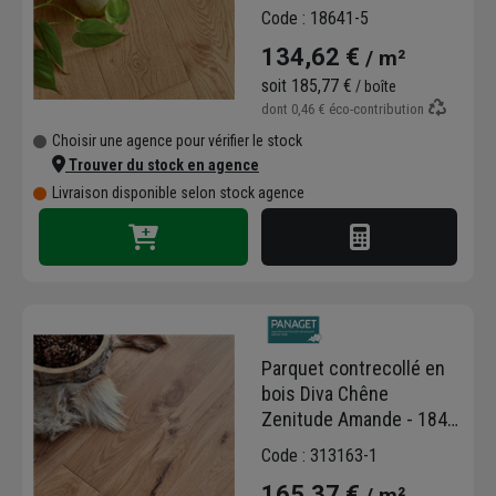
- largeur 139 mm - ép.
Code : 18641-5
12,00 mm - long. variable
134,62 €
/ m²
soit
185,77 €
/ boîte
dont
0,46 €
éco-contribution
Choisir une agence pour vérifier le stock
Trouver du stock en agence
Livraison disponible selon stock agence
Parquet contrecollé en
bois Diva Chêne
Zenitude Amande - 184
MM x 14,00 MM - long.
Code : 313163-1
variable
165,37 €
/ m²