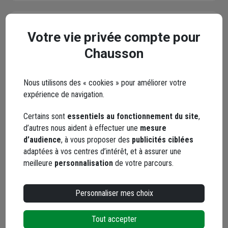
Votre vie privée compte pour
Nettoyant pour parquet
Chausson
verni et vitrifié Panaget -
bidon de 1 litre
Code : 820375-1
Nous utilisons des « cookies » pour améliorer votre
expérience de navigation.
24,48 €
Certains sont
essentiels au fonctionnement du site
,
Choisir une agence pour vérifier le stock
d’autres nous aident à effectuer une
mesure
Trouver du stock en agence
d’audience
, à vous proposer des
publicités ciblées
Livraison disponible selon stock agence
adaptées à vos centres d’intérêt, et à assurer une
meilleure
personnalisation
de votre parcours.
Personnaliser mes choix
Tout accepter
Parquet contrecollé en