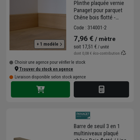
Plinthe plaquée vernie
Panaget pour parquet
Chêne bois flotté -
format carré - 80,0 MM x
Code : 314001-2
14,00 MM long. 2200,0
7,96 €
/ mètre
MM
+ 1 modèle
soit
17,51 €
/ unité
dont
0,08 €
éco-contribution
Choisir une agence pour vérifier le stock
Trouver du stock en agence
Livraison disponible selon stock agence
Barre de seuil 3 en 1
multiniveaux plaqué