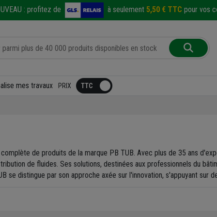
UVEAU :
profitez de
à seulement
5,50 € TTC
pour vos co
éalise mes travaux
PRIX
complète de produits de la marque PB TUB. Avec plus de 35 ans d'expé
ribution de fluides. Ses solutions, destinées aux professionnels du bâtime
UB se distingue par son approche axée sur l'innovation, s'appuyant sur d
tèmes multicouches, des solutions d’hydrodistribution et des systèmes 
ement constant à respecter les normes en vigueur, offrant ainsi fiabilité 