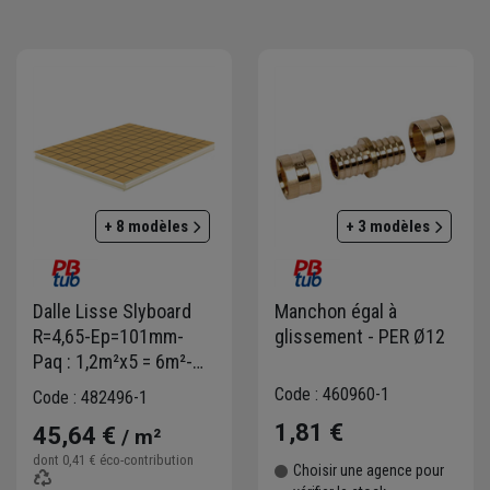
loie une politique de responsabilité sociétale d’entreprise (RSE) très
reprises les plus engagées de son secteur. Cet engagement se traduit p
+ 8 modèles
+ 3 modèles
Dalle Lisse Slyboard
Manchon égal à
R=4,65-Ep=101mm-
glissement - PER Ø12
Paq : 1,2m²x5 = 6m²-
Camion complet
Code : 460960-1
Code : 482496-1
1,81 €
45,64 €
/ m²
dont
0,41 €
éco-contribution
Choisir une agence pour