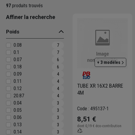
Au-delà de ses produits, PB TUB dép
97
produits trouvés
EcoVadis, la classant parmi les ent
Affiner la recherche
Poids
0.08
7
0.1
7
0.07
6
+ 3 modèles
0.18
6
0.09
4
0.11
4
TUBE XR 16X2 BARRE
0.12
4
4M
20.87
4
0.04
3
Code : 495137-1
0.05
3
0.06
3
8,51 €
0.13
3
dont
0,19 €
éco-contribution
0.14
3