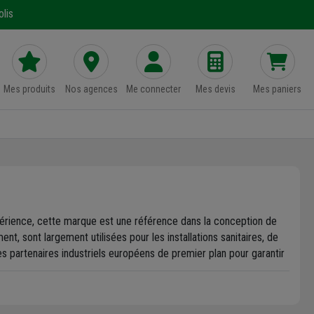
lis
Mes produits
Nos agences
Me connecter
Mes devis
Mes paniers
rience, cette marque est une référence dans la conception de
nt, sont largement utilisées pour les installations sanitaires, de
es partenaires industriels européens de premier plan pour garantir
de planchers chauffants. La qualité des produits est assurée par
et durabilité à vos chantiers.