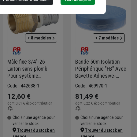
+ 8 modèles
+ 7 modèles
Mâle fixe 3/4"-26
Bande 50m Isolation
Laiton sans plomb
Périphérique "FB" Avec
Pour système
Bavette Adhésive-
multicouche XS
150x8mm (bleu)
Code : 442638-1
Code : 469970-1
*8292676301*
12,60 €
81,49 €
dont
0,01 €
éco-contribution
dont
0,22 €
éco-contribution
Choisir une agence pour
Choisir une agence pour
vérifier le stock
vérifier le stock
Trouver du stock en
Trouver du stock en
agence
agence