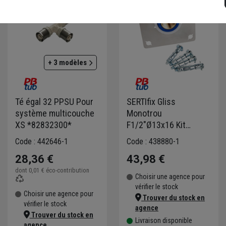
+ 3 modèles
Té égal 32 PPSU Pour
SERTIfix Gliss
système multicouche
Monotrou
XS *82832300*
F1/2"Ø13x16 Kit
Fixation-Plaque 13mm-
Code : 442646-1
Code : 438880-1
SERTIgliss
28,36 €
43,98 €
dont
0,01 €
éco-contribution
Choisir une agence pour
vérifier le stock
Choisir une agence pour
Trouver du stock en
vérifier le stock
agence
Trouver du stock en
Livraison disponible
agence