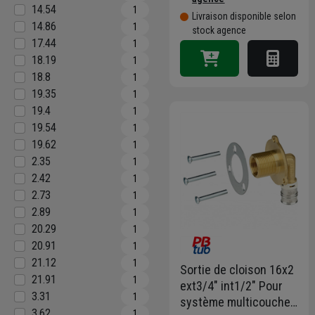
14.54
1
Livraison disponible selon
14.86
1
stock agence
17.44
1
18.19
1
18.8
1
19.35
1
19.4
1
19.54
1
19.62
1
2.35
1
2.42
1
2.73
1
2.89
1
20.29
1
20.91
1
21.12
1
Sortie de cloison 16x2
21.91
1
ext3/4" int1/2" Pour
3.31
1
système multicouche
3.62
1