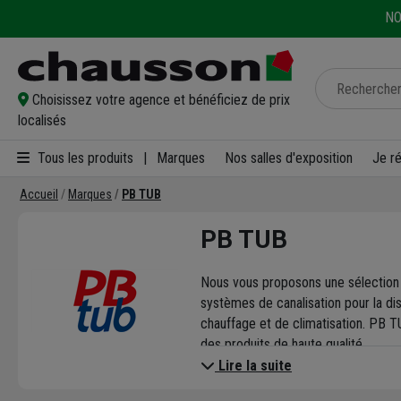
NO
Choisissez votre agence et bénéficiez de prix
localisés
Tous les produits
|
Marques
Nos salles d'exposition
Je r
Accueil
Marques
PB TUB
PB TUB
Nous vous proposons une sélection 
systèmes de canalisation pour la dist
chauffage et de climatisation. PB T
des produits de haute qualité.
L'offre de PB TUB comprend des sys
Lire la suite
une sélection rigoureuse et un engag