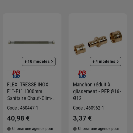
 forte, comme en témoigne son score de 87/100 à l'évaluation
ar des actions concrètes pour l'environnement.
+ 10 modèles
+ 4 modèles
FLEX. TRESSE INOX
Manchon réduit à
F1"-F1" 1000mm
glissement - PER Ø16-
Sanitaire Chauf-Clim-
Ø12
Passage Tuyau Ø25mm
Code : 450447-1
Code : 460962-1
40,98 €
3,37 €
Choisir une agence pour
Choisir une agence pour