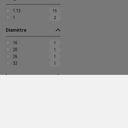
1.12
15
1
2
Diamètre
16
1
20
1
26
1
32
1
Longueur
1.51
12
5
8
1
3
1.61
3