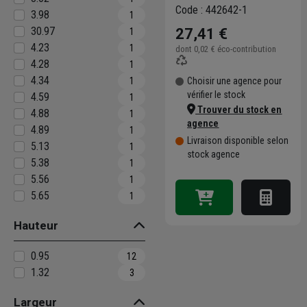
XS *8291686101*
Code : 442642-1
3.98
1
30.97
27,41 €
1
4.23
1
dont
0,02 €
éco-contribution
4.28
1
4.34
1
Choisir une agence pour
vérifier le stock
4.59
1
Trouver du stock en
4.88
1
agence
4.89
1
Livraison disponible selon
5.13
1
stock agence
5.38
1
5.56
1
5.65
1
Hauteur
0.95
12
1.32
3
Largeur