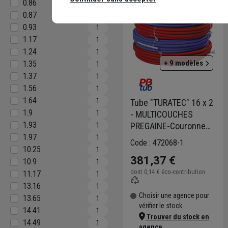
0.86
1
0.87
1
0.93
1
1.17
1
1.24
1
+ 9 modèles
1.35
1
1.37
1
1.56
1
1.64
1
Tube "TURATEC" 16 x 2
1.9
- MULTICOUCHES
1
1.93
PREGAINE-Couronne
1
de 100 m-GAINE BLEUE
1.97
1
Code : 472068-1
10.25
1
381,37 €
10.9
1
dont
0,14 €
éco-contribution
11.17
1
13.16
1
Choisir une agence pour
13.65
1
vérifier le stock
14.41
1
Trouver du stock en
14.49
1
agence