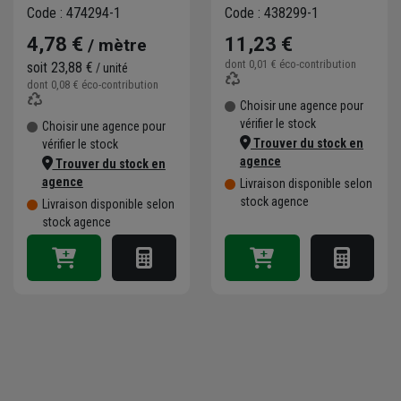
multicouche XS
Code : 474294-1
Code : 438299-1
*8292079201*
4,78 €
11,23 €
/ mètre
dont
0,01 €
éco-contribution
soit
23,88 €
/ unité
dont
0,08 €
éco-contribution
Choisir une agence pour
vérifier le stock
Choisir une agence pour
Trouver du stock en
vérifier le stock
agence
Trouver du stock en
agence
Livraison disponible selon
stock agence
Livraison disponible selon
stock agence