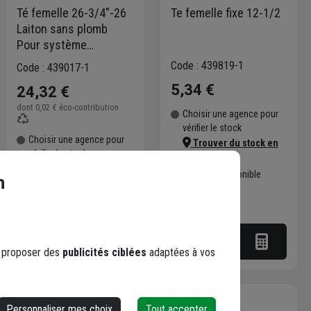
Té femelle 26-3/4"-26
Te femelle fixe 12-1/2
Laiton sans plomb
Pour système
multicouche XS
Code : 439819-1
Code : 439017-1
*8292674301*
5,34 €
24,32 €
dont
0,02 €
éco-contribution
Choisir une agence pour
vérifier le stock
Choisir une agence pour
Trouver du stock en
vérifier le stock
agence
Trouver du stock en
Livraison disponible
n
agence
Livraison disponible selon
stock agence
s proposer des
publicités ciblées
adaptées à vos
Personnaliser mes choix
Tout accepter