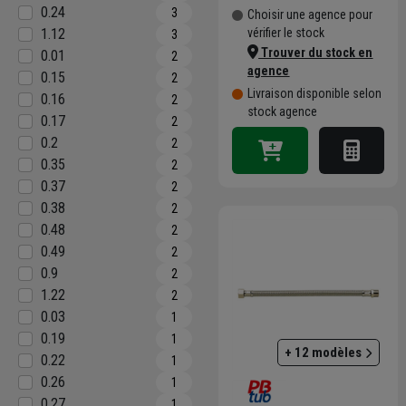
0.24
3
Choisir une agence pour
1.12
vérifier le stock
3
Trouver du stock en
0.01
2
agence
0.15
2
Livraison disponible selon
0.16
2
stock agence
0.17
2
0.2
2
0.35
2
0.37
2
0.38
2
0.48
2
0.49
2
0.9
2
1.22
2
0.03
1
0.19
1
+ 12 modèles
0.22
1
0.26
1
0.27
1