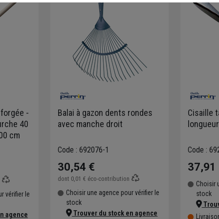
forgée -
Balai à gazon dents rondes
Cisaille t
urche 40
avec manche droit
longueu
100 cm
Code : 692076-1
Code : 69
30,54 €
37,91
dont
0,01 €
éco-contribution
n
Choisir 
Choisir une agence pour vérifier le
stock
 vérifier le
stock
Trouv
Trouver du stock en agence
en agence
Livraiso