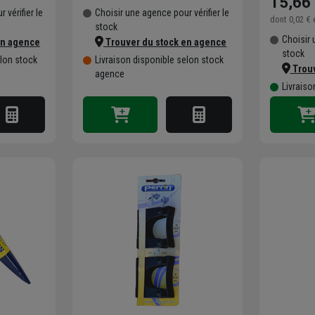
15,66
 vérifier le
Choisir une agence pour vérifier le
dont
0,02 €
é
stock
Choisir 
en agence
Trouver du stock en agence
stock
elon stock
Livraison disponible selon stock
Trouv
agence
Livraiso