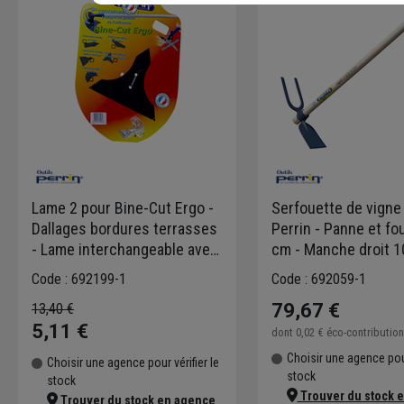
Lame 2 pour Bine-Cut Ergo -
Serfouette de vigne 
Dallages bordures terrasses
Perrin - Panne et fo
- Lame interchangeable avec
cm - Manche droit 
vis - Perrin
Code : 692199-1
Code : 692059-1
79,67 €
13,40 €
5,11 €
dont
0,02 €
éco-contributio
Choisir une agence pour
Choisir une agence pour vérifier le
stock
stock
Trouver du stock 
Trouver du stock en agence