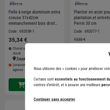
Pelle à neige aluminium extra
Plantoir en acier po
creuse 37x42cm
plantation et entreti
emmanchement bois droit
Perrin 30 cm
120 cm
Code : 692038-1
Code : 692077-1
35,34 €
12,02 €
6,14 €
Choisir une agence pour vérifier le
dont
0,01 €
éco-contributio
stock
Choisir une agence pour
Trouver du stock en agence
stock
Livraison disponible selon stock
Nous utilisons des « cookies » pour améliorer vot
Trouver du stock 
agence
Livraison disponible
Certains sont
essentiels au fonctionnement du
centres d’intérêt, et à assurer une meilleure
pers
Continuer sans accepter