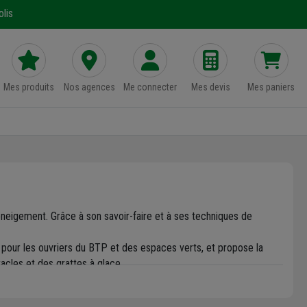
lis
Mes produits
Nos agences
Me connecter
Mes devis
Mes paniers
déneigement. Grâce à son savoir-faire et à ses techniques de
 pour les ouvriers du BTP et des espaces verts, et propose la
acles et des grattes à glace.
ngtemps, avec un outil Perrin.