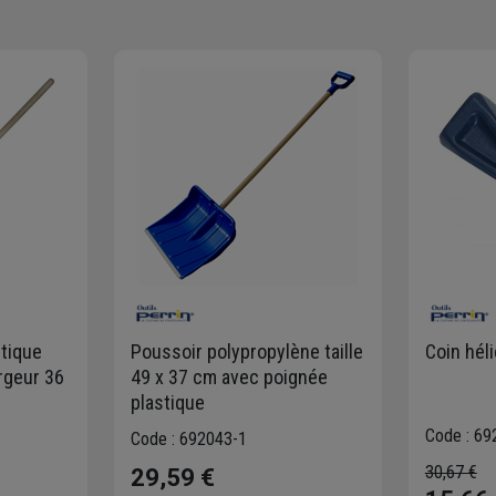
stique
Poussoir polypropylène taille
Coin héli
argeur 36
49 x 37 cm avec poignée
plastique
Code : 69
Code : 692043-1
30,67 €
29,59 €