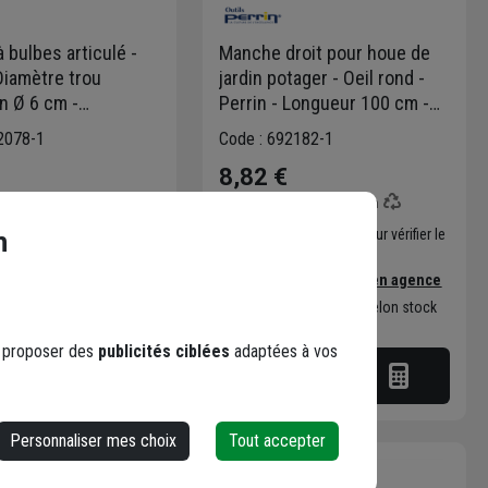
à bulbes articulé -
Manche droit pour houe de
 Diamètre trou
jardin potager - Oeil rond -
on Ø 6 cm -
Perrin - Longueur 100 cm -
ur utile 11 cm
Bois dur
2078-1
Code : 692182-1
8,82 €
dont
0,02 €
éco-contribution
co-contribution
Choisir une agence pour vérifier le
n
stock
une agence pour vérifier le
Trouver du stock en agence
er du stock en agence
Livraison disponible selon stock
agence
n disponible
s proposer des
publicités ciblées
adaptées à vos
Personnaliser mes choix
Tout accepter