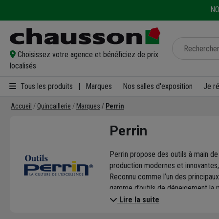
NO
Choisissez votre agence et bénéficiez de prix
localisés
Tous les produits
|
Marques
Nos salles d'exposition
Je r
Accueil
Quincaillerie
Marques
Perrin
Perrin
Perrin propose des outils à main de
production modernes et innovantes, P
Reconnu comme l’un des principaux f
gamme d’outils de déneigement la pl
Pour un tarif raisonnable, faites le 
Lire la suite