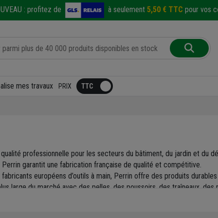
UVEAU :
profitez de
à seulement
5,50 € TTC
pour vos co
éalise mes travaux
PRIX
 qualité professionnelle pour les secteurs du bâtiment, du jardin et du 
errin garantit une fabrication française de qualité et compétitive.
abricants européens d’outils à main, Perrin offre des produits durables
us large du marché avec des pelles, des poussoirs, des traîneaux, des r
choix d'un outil résistant qui vous donnera entière satisfaction, et pour lo