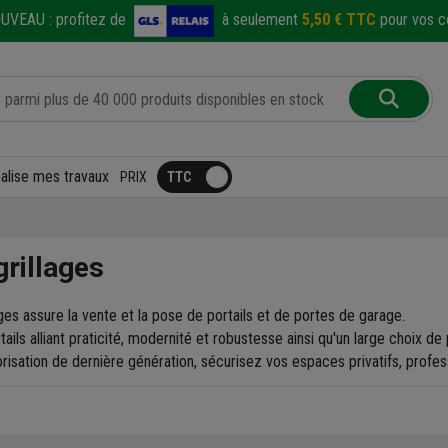
UVEAU :
profitez de
à seulement
5,50 € TTC
pour vos co
éalise mes travaux
PRIX
grillages
es assure la vente et la pose de portails et de portes de garage.
ls alliant praticité, modernité et robustesse ainsi qu'un large choix d
ation de dernière génération, sécurisez vos espaces privatifs, profess
s crochets pour fixer les tuiles canal de votre toiture, typique de la 