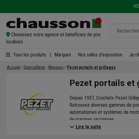
NO
Choisissez votre agence et bénéficiez de prix
localisés
Tous les produits
|
Marques
Nos salles d'exposition
Je r
Accueil
Quincaillerie
Marques
Pezet portails et grillages
Pezet portails et 
Depuis 1937, Crochets Pezet Grillag
Retrouvez diverses gammes de portai
automatismes et systèmes de motoris
de marques reconnues.
Crochets Pezet propose également de
Lire la suite