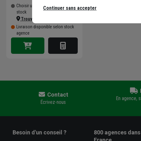
Choisir une agence pour vérifier le
Continuer sans accepter
stock
Trouver du stock en agence
Livraison disponible selon stock
agence
Contact
En agence, su
Écrivez-nous
Besoin d'un conseil ?
800 agences
dans 
France