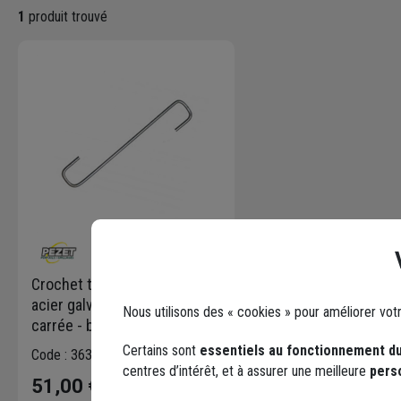
1
produit trouvé
Crochet tuile canal 12 cm
acier galvanisé boucle
Nous utilisons des « cookies » pour améliorer vot
carrée - boîte de 5 kg
Certains sont
essentiels au fonctionnement du
Code : 363704-1
centres d’intérêt, et à assurer une meilleure
pers
51,00 €