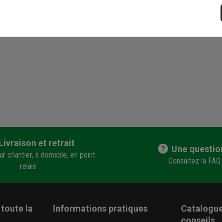
Livraison et retrait
Une questio
r chantier, à domicile, en point
Consultez la FAQ
relais
toute la
Informations pratiques
Catalogue
conseils