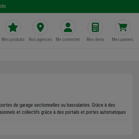
lis
Mes produits
Nos agences
Me connecter
Mes devis
Mes paniers
e portes de garage sectionnelles ou basculantes. Grâce à des
ionnels et collectifs grâce à des portails et portes automatiques
Méditerranée et du sud-ouest de la France.