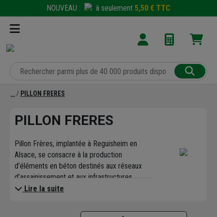
NOUVEAU :
à seulement
5,50 € TTC
PILLON FRERES
PILLON FRERES
Pillon Frères, implantée à Reguisheim en
Alsace, se consacre à la production
d’éléments en béton destinés aux réseaux
d’assainissement et aux infrastructures
urbaines. Forte de plus de 50 ans
Lire la suite
d’expérience, l’entreprise s’est spécialisée
dans la conception de solutions qui