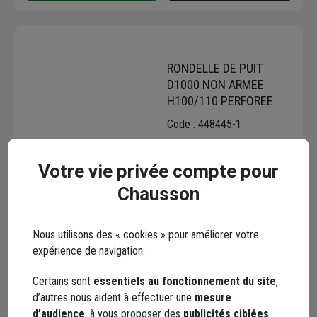
RONDELLE DE PUIT
D1000 NON ARMEE
H100/110 PERFOREE
Code : 448445-1
223,08 €
Votre vie privée compte pour
Choisir une agence pour vérifier le stock
Chausson
Trouver du stock en agence
Livraison disponible selon stock agence
Nous utilisons des « cookies » pour améliorer votre
expérience de navigation.
Certains sont
essentiels au fonctionnement du site
,
d’autres nous aident à effectuer une
mesure
d’audience
, à vous proposer des
publicités ciblées