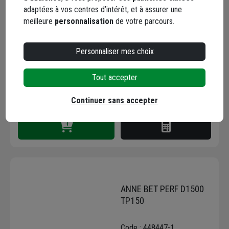
ANNE BET D1500
adaptées à vos centres d’intérêt, et à assurer une
HT1000 TME150
meilleure
personnalisation
de votre parcours.
Code : 448438-1
Personnaliser mes choix
700,16 €
+ 2 modèles
Tout accepter
Choisir une agence pour vérifier le stock
Trouver du stock en agence
Continuer sans accepter
Livraison disponible selon stock agence
ANNE BET PERF D1500
TP150
Code : 448447-1