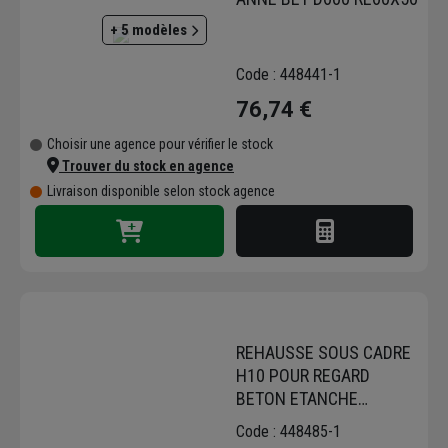
stabilité et sécurité, même dans des
+ 5 modèles
conditions climatiques difficiles. Pillon Frères
combine un savoir-faire éprouvé à des
Code : 448441-1
méthodes de production modernes pour
76,74 €
garantir des produits conformes aux normes
NF et européennes.
Choisir une agence pour vérifier le stock
Trouver du stock en agence
Livraison disponible selon stock agence
REHAUSSE SOUS CADRE
H10 POUR REGARD
BETON ETANCHE
D800/D1000
Code : 448485-1