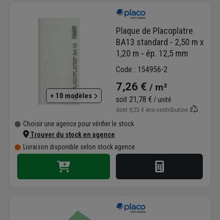
non résidentiel (hôpitaux, écoles, salles de
spectacle, cinémas, commerces, bureaux...),
Plaque de Placoplatre
logements collectifs et habitat individuel.
BA13 standard - 2,50 m x
Placo® développe également
tous les
1,20 m - ép. 12,5 mm
accessoires
nécessaires pour la mise en
œuvre (rails, chevilles, fourrures, montants,
Code : 154956-2
enduits de jointoiement, vis...).
7,26 €
/ m²
+ 10 modèles
soit
21,78 €
/ unité
dont
0,23 €
éco-contribution
Choisir une agence pour vérifier le stock
Trouver du stock en agence
Livraison disponible selon stock agence