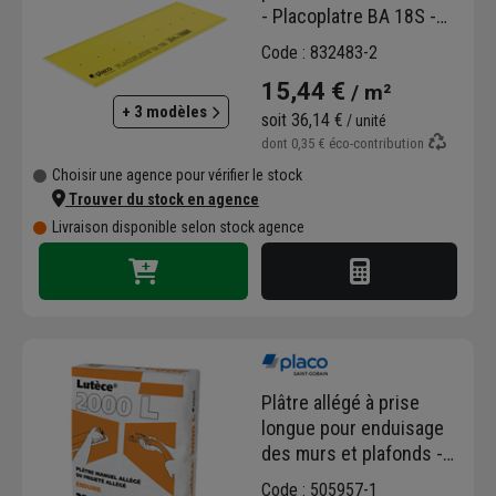
- Placoplatre BA 18S -
2,60 M x 0,90 M - ép. 18,0
Code : 832483-2
MM
15,44 €
/ m²
+ 3 modèles
soit
36,14 €
/ unité
dont
0,35 €
éco-contribution
Choisir une agence pour vérifier le stock
Trouver du stock en agence
Livraison disponible selon stock agence
Plâtre allégé à prise
longue pour enduisage
des murs et plafonds -
Lutèce 2000 L - sac de
Code : 505957-1