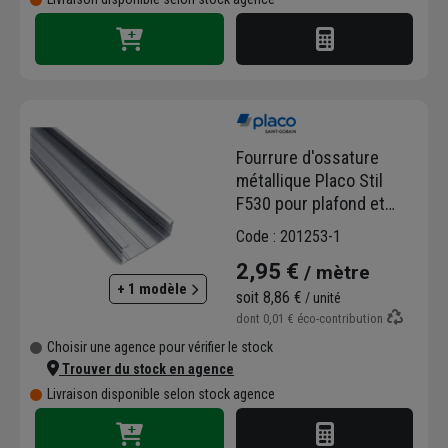
Fourrure d'ossature
métallique Placo Stil
F530 pour plafond et
doublage - long. 3,00 M
Code : 201253-1
2,95 €
/ mètre
+ 1 modèle
soit
8,86 €
/ unité
dont
0,01 €
éco-contribution
Choisir une agence pour vérifier le stock
Trouver du stock en agence
Livraison disponible selon stock agence