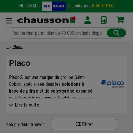
NOUVEAU :
à seulement
5,50 € TTC
Placo
Placo
Placo® est une marque du groupe Saint-
Gobain, spécialisée dans les
solutions à
base de plâtre
et de
polystyrène expansé
pour l'
isolation
phonique, l'isolation
thermique ou acoustique, l'aménagement
Lire la suite
intérieur ou encore la décoration des murs,
des
cloisons
, des
plafonds
, planchers ou
Filtrer
165
produits trouvés
encore des toitures terrasses, en neuf et en
rénovation, sur tous les types de bâtiments :