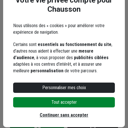
Trouver du stock en agence
Chausson
Livraison disponible selon stock agence
Nous utilisons des « cookies » pour améliorer votre
expérience de navigation.
Certains sont
essentiels au fonctionnement du site
,
d’autres nous aident à effectuer une
mesure
Plâtre allégé à prise
d’audience
, à vous proposer des
publicités ciblées
courte pour enduisage
adaptées à vos centres d’intérêt, et à assurer une
des murs et plafonds -
meilleure
personnalisation
de votre parcours.
Lutèce 2000 C - sac de
Code : 505934-1
25 kg
Personnaliser mes choix
35,05 €
dont
0,56 €
éco-contribution
Tout accepter
Choisir une agence pour vérifier le stock
Trouver du stock en agence
Continuer sans accepter
Livraison disponible selon stock agence