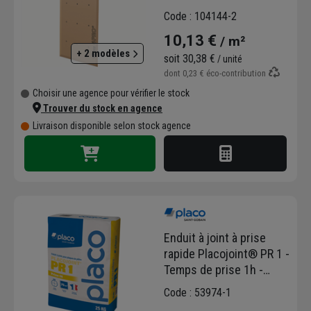
1,20 M - ép. 13 MM
Code : 104144-2
10,13 €
/ m²
+ 2 modèles
soit
30,38 €
/ unité
dont
0,23 €
éco-contribution
Choisir une agence pour vérifier le stock
Trouver du stock en agence
Livraison disponible selon stock agence
Enduit à joint à prise
rapide Placojoint® PR 1 -
Temps de prise 1h -
Blanc - Sac de 25 kg
Code : 53974-1