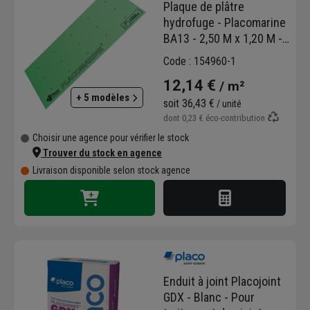
Plaque de plâtre
hydrofuge - Placomarine
BA13 - 2,50 M x 1,20 M -
ép. 12,5 MM
Code : 154960-1
12,14 €
/ m²
+ 5 modèles
soit
36,43 €
/ unité
dont
0,23 €
éco-contribution
Choisir une agence pour vérifier le stock
Trouver du stock en agence
Livraison disponible selon stock agence
Enduit à joint Placojoint
GDX - Blanc - Pour