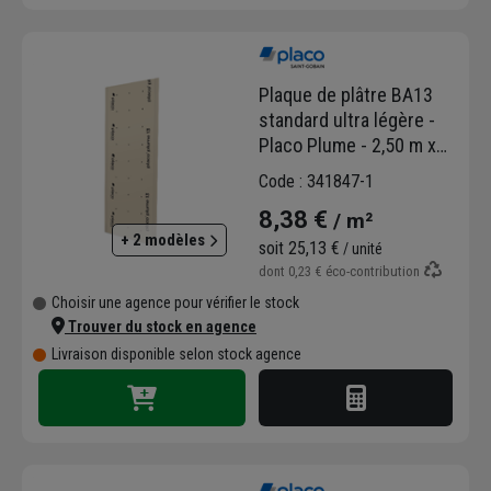
Plaque de plâtre BA13
standard ultra légère -
Placo Plume - 2,50 m x
1,20 m - ép. 13,0 mm
Code : 341847-1
8,38 €
/ m²
+ 2 modèles
soit
25,13 €
/ unité
dont
0,23 €
éco-contribution
Choisir une agence pour vérifier le stock
Trouver du stock en agence
Livraison disponible selon stock agence