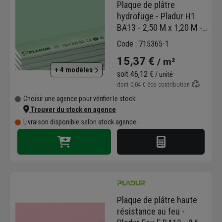
Plaque de plâtre
hydrofuge - Pladur H1
BA13 - 2,50 M x 1,20 M -
ép. 13,0 MM
Code : 715365-1
15,37 €
/ m²
+ 4 modèles
soit
46,12 €
/ unité
dont
0,04 €
éco-contribution
Choisir une agence pour vérifier le stock
Trouver du stock en agence
Livraison disponible selon stock agence
Plaque de plâtre haute
résistance au feu -