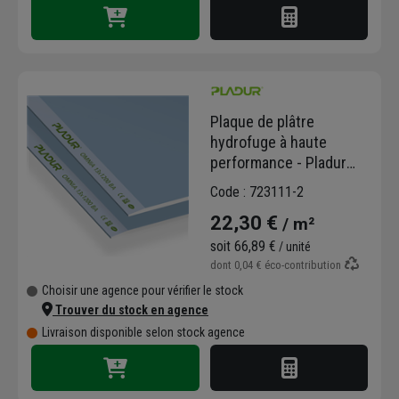
Plaque de plâtre
hydrofuge à haute
performance - Pladur
Omnia BA13 - 2,50 M x
Code : 723111-2
1,20 M
22,30 €
/ m²
soit
66,89 €
/ unité
dont
0,04 €
éco-contribution
Choisir une agence pour vérifier le stock
Trouver du stock en agence
Livraison disponible selon stock agence