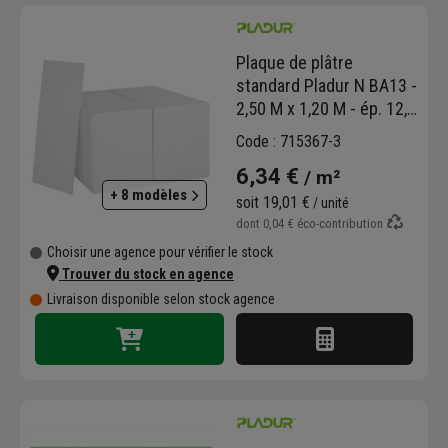
bâtiments de meilleure qualité de vie.
Plaque de plâtre
standard Pladur N BA13 -
2,50 M x 1,20 M - ép. 12,5
MM
Code : 715367-3
6,34 €
/ m²
+ 8 modèles
soit
19,01 €
/ unité
dont
0,04 €
éco-contribution
Choisir une agence pour vérifier le stock
Trouver du stock en agence
Livraison disponible selon stock agence