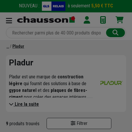
NOUVEAU :
à seulement
5,50 € TTC
Pladur
Pladur
Pladur est une marque de
construction
légère
qui fournit des solutions à base de
gypse naturel
et des
plaques de fibres-
ciment
pour créer des espaces intérieurs
confortables et sûrs.
Lire la suite
Elle propose une gamme de
systèmes
intérieurs et extérieurs
(cloisons,
Filtrer
9
produits trouvés
plafonds, systèmes de cloisons traversantes)
qui simplifient la construction, offrant des