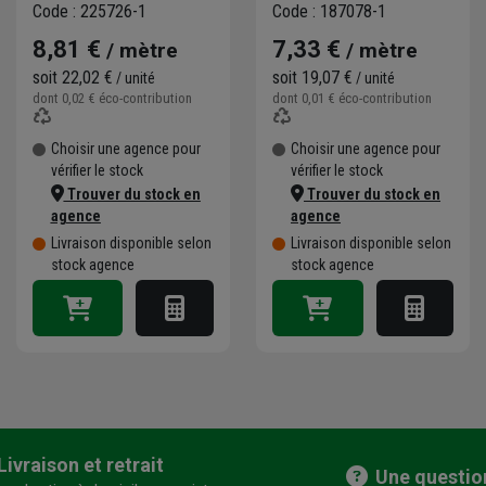
Code : 225726-1
Code : 187078-1
8,81 €
7,33 €
/ mètre
/ mètre
soit
22,02 €
soit
19,07 €
/ unité
/ unité
dont
0,02 €
éco-contribution
dont
0,01 €
éco-contribution
Choisir une agence pour
Choisir une agence pour
vérifier le stock
vérifier le stock
Trouver du stock en
Trouver du stock en
agence
agence
Livraison disponible selon
Livraison disponible selon
stock agence
stock agence
Livraison et retrait
Une questio