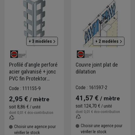
+ 3 modèles
+ 2 modèles
Profilé d'angle perforé
Couvre joint plat de
acier galvanisé + jonc
dilatation
PVC fin Protektor
PowerGrip - 10 mm -
Code : 161597-2
Code : 111155-9
Blanc - Long.3 M
41,57 €
/ mètre
2,95 €
/ mètre
soit
124,70 €
/ unité
soit
8,86 €
/ unité
dont
0,01 €
éco-contribution
dont
0,01 €
éco-contribution
Choisir une agence pour
Choisir une agence pour
vérifier le stock
vérifier le stock