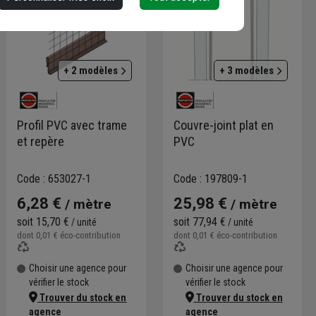
+ 2 modèles
+ 3 modèles
Profil PVC avec trame
Couvre-joint plat en
et repère
PVC
Code : 653027-1
Code : 197809-1
6,28 €
25,98 €
/ mètre
/ mètre
soit
15,70 €
soit
77,94 €
/ unité
/ unité
dont
0,01 €
éco-contribution
dont
0,01 €
éco-contribution
Choisir une agence pour
Choisir une agence pour
vérifier le stock
vérifier le stock
Trouver du stock en
Trouver du stock en
agence
agence