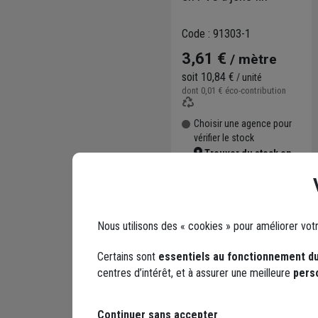
Code : 91303-1
3,61 €
/ mètre
soit
10,84 €
/ unité
dont
0,01 €
éco-contribution
Choisir une agence pour
vérifier le stock
Trouver du stock en
agence
Livraison disponible selon
stock agence
Nous utilisons des « cookies » pour améliorer vot
Certains sont
essentiels au fonctionnement du
centres d’intérêt, et à assurer une meilleure
pers
Continuer sans accepter