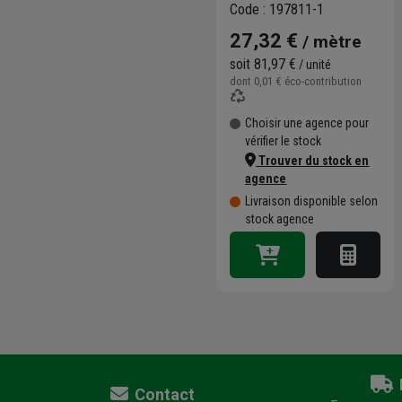
Code : 197811-1
27,32 €
/ mètre
soit
81,97 €
/ unité
dont
0,01 €
éco-contribution
Choisir une agence pour
vérifier le stock
Trouver du stock en
agence
Livraison disponible selon
stock agence
Contact