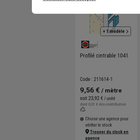
+ 1 modèle
Profilé cintrable 1041
Code : 211614-1
9,56 €
/ mètre
soit
23,92 €
/ unité
dont
0,01 €
éco-contribution
Choisir une agence pour
vérifier le stock
Trouver du stock en
agence