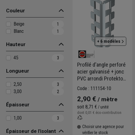
Couleur
Beige
1
Blanc
1
+ 6 modèles
Hauteur
45
3
Profilé d'angle perforé
Longueur
acier galvanisé + jonc
PVC arrondi Protektor
2,50
3
PowerGrip - 10 mm -
Code : 111154-10
3,00
2
Blanc - Long.3 M
2,90 €
/ mètre
Épaisseur
soit
8,71 €
/ unité
dont
0,01 €
éco-contribution
1,00
3
Choisir une agence pour
Épaisseur de l'isolant
vérifier le stock