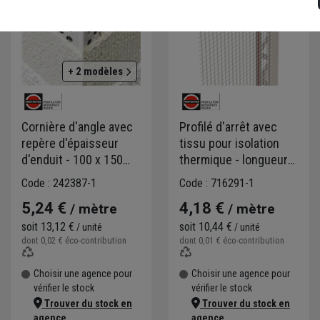
+ 2 modèles
Cornière d'angle avec
Profilé d'arrêt avec
repère d'épaisseur
tissu pour isolation
d'enduit - 100 x 150
thermique - longueur
mm - 6 mm - longueur
2,50 m
Code : 242387-1
Code : 716291-1
2,50 m
5,24 €
4,18 €
/ mètre
/ mètre
soit
13,12 €
soit
10,44 €
/ unité
/ unité
dont
0,02 €
éco-contribution
dont
0,01 €
éco-contribution
Choisir une agence pour
Choisir une agence pour
vérifier le stock
vérifier le stock
Trouver du stock en
Trouver du stock en
agence
agence