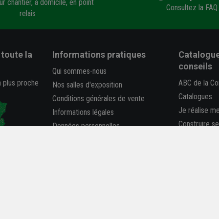
r chantier, à domicile, en point
Consultez la FAQ
relais
toute la
Informations pratiques
Catalogue
conseils
Qui sommes-nous
a plus proche
ABC de la Co
Nos salles d'exposition
Catalogues
Conditions générales de vente
Je réalise m
Informations légales
Construire s
Données personnelles
Déclaration 
FAQ
-
Plan du site
Rapport RSE
Carrière et Recrutement
La REP PMC
Accessibilité : partiellement
conforme