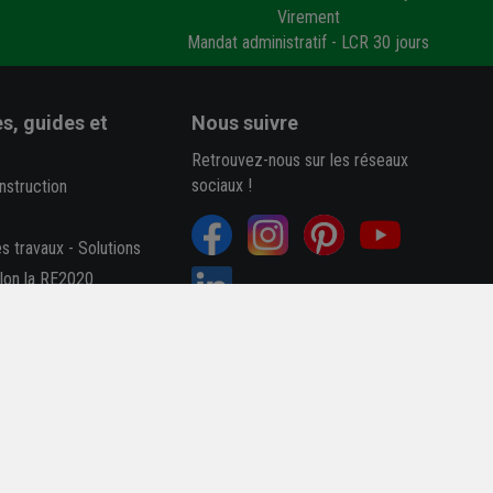
Virement
Mandat administratif - LCR 30 jours
s, guides et
Nous suivre
Retrouvez-nous sur les réseaux
sociaux !
nstruction
es travaux
-
Solutions
elon la RE2020
des performances (Dop)
B
4,7/5