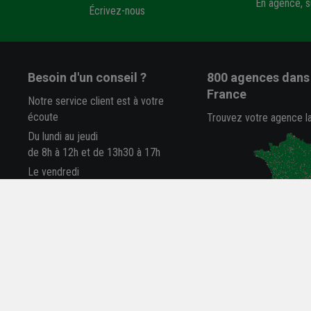
En agence, su
Écrivez-nous
Besoin d'un conseil ?
800 agences
dans 
France
Notre service client est à votre
écoute
Trouvez votre agence l
Du lundi au jeudi
de 8h à 12h et de 13h30 à 17h
Le vendredi
de 8h à 12h et de 13h30 à 16h
05 63 78 33 33