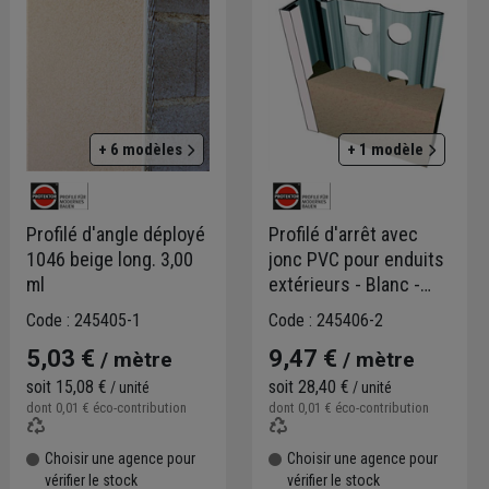
+ 6 modèles
+ 1 modèle
Profilé d'angle déployé
Profilé d'arrêt avec
1046 beige long. 3,00
jonc PVC pour enduits
ml
extérieurs - Blanc -
longueur 3,00 M
Code : 245405-1
Code : 245406-2
5,03 €
9,47 €
/ mètre
/ mètre
soit
15,08 €
soit
28,40 €
/ unité
/ unité
dont
0,01 €
éco-contribution
dont
0,01 €
éco-contribution
Choisir une agence pour
Choisir une agence pour
vérifier le stock
vérifier le stock