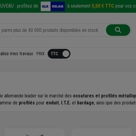
UVEAU :
profitez de
à seulement
5,50 € TTC
pour vos co
éalise mes travaux
PRIX
ale allemande leader sur le marché des
ossatures et profilés métalliq
 gamme de
profilés
pour
enduit
,
I.T.E.
et
bardage
, ainsi que des produit