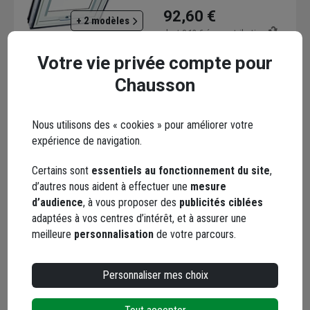
Glissière blanche - Tissu
92,60 €
V22 - Bleu nuit
+ 2 modèles
dont
0,12 €
éco-contribution
Choisir une agence pour vérifier le stock
Votre vie privée compte pour
Trouver du stock en agence
Chausson
Livraison disponible selon stock agence
Nous utilisons des « cookies » pour améliorer votre
expérience de navigation.
Certains sont
essentiels au fonctionnement du site
,
d’autres nous aident à effectuer une
mesure
Raccord Roto en
d’audience
, à vous proposer des
publicités ciblées
aluminium pour fenêtre
adaptées à vos centres d’intérêt, et à assurer une
de toit Designo - Pose
meilleure
personnalisation
de votre parcours.
sur tuiles mécaniques -
Code : 148260-1
Sans bloc isolation -
122,35 €
54,00 cm x 78,00 cm
Personnaliser mes choix
dont
0,12 €
éco-contribution
Choisir une agence pour vérifier le stock