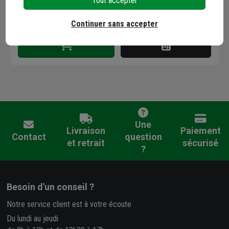
Tout accepter
Trouver du stock en agence
Continuer sans accepter
Livraison disponible selon stock agence
Une
Livraison
Paiement
Contact
question
et retrait
sécurisé
?
Besoin d'un conseil ?
Notre service client est à votre écoute
Du lundi au jeudi