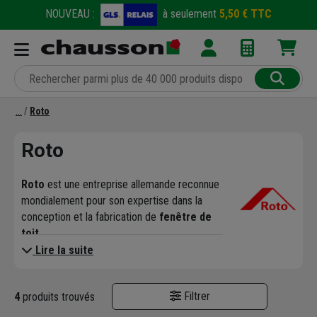
NOUVEAU :
à seulement
5,50 € TTC
Roto
Roto
Roto
est une entreprise allemande reconnue
mondialement pour son expertise dans la
conception et la fabrication de
fenêtre de
toit
.
Fondée en 1935, elle est devenue un acteur
Lire la suite
incontournable dans le secteur du bâtiment,
tant pour les professionnels que pour les
Filtrer
4
produits trouvés
particuliers.
Inventeur de la
fenêtre de toit à