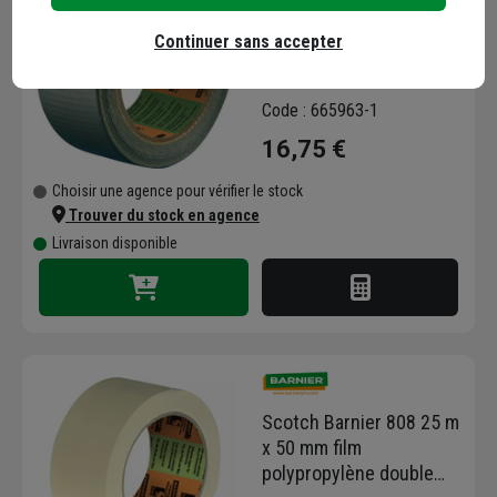
Ruban adhésif toile
Continuer sans accepter
américaine US multi-
usage grise 50 mm x 50
m
Code : 665963-1
16,75 €
Choisir une agence pour vérifier le stock
Trouver du stock en agence
Livraison disponible
Scotch Barnier 808 25 m
x 50 mm film
polypropylène double