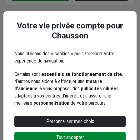
Votre vie privée compte pour
Ruban adhésif double
Chausson
face transparent 19 mm
x 10 mètres Scapa
AS1160
Nous utilisons des « cookies » pour améliorer votre
Code : 666158-1
expérience de navigation.
32,03 €
dont
0,02 €
éco-contribution
Certains sont
essentiels au fonctionnement du site
,
d’autres nous aident à effectuer une
mesure
Choisir une agence pour vérifier le stock
d’audience
, à vous proposer des
publicités ciblées
Trouver du stock en agence
adaptées à vos centres d’intérêt, et à assurer une
Livraison disponible
meilleure
personnalisation
de votre parcours.
Personnaliser mes choix
Tout accepter