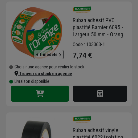
marque Barnier, destinée exclusivement aux
artisans. Barnier est une marque industrielle
Ruban adhésif PVC
française reconnue depuis plus de 100 ans !
plastifié Barnier 6095 -
Forte de son expertise technique, Scapa,
Largeur 50 mm - Orange
expert mondial des rubans adhésifs destinés
- Rouleau 33M
au marché de la construction, propose des
Code : 103363-1
solutions adaptées aux besoins de votre
7,74 €
+ 1 modèle
entreprise avec des rubans adhésifs
spécifiques et multi-usages. Découvrez des
Choisir une agence pour vérifier le stock
adhésifs de qualité pour toutes sortes
Trouver du stock en agence
d'applications.
Livraison disponible
Ruban adhésif vinyle
plastifié 6022 isolation