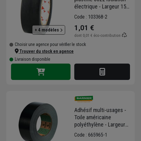
électrique - Largeur 15
mm - 10 mètres - Noir
Code : 103368-2
1,01 €
+ 4 modèles
dont
0,01 €
éco-contribution
Choisir une agence pour vérifier le stock
Trouver du stock en agence
Livraison disponible
Adhésif multi-usages -
Toile américaine
polyéthylène - Largeur
50 mm - Rouleau de 25 m
Code : 665965-1
- Noir