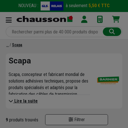
NOUVEAU :
à seulement
5,50 € TTC
Scapa
Scapa
Scapa, concepteur et fabricant mondial de
solutions adhésives techniques, propose des
produits spécialisés et adaptés pour la
fabrication des câbles de transmission
électrique ou optique, la construction
Lire la suite
automobile, l’électronique, le médical et
l'industrie.
Filtrer
9
produits trouvés
Scapa offre une gamme inégalée de rubans
et films adhésifs, fabriquée en France, sous la