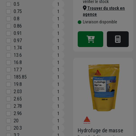
vérifier le stock
0.5
1
Trouver du stock en
0.75
1
agence
0.8
1
Livraison disponible
0.86
1
0.91
1
0.97
1
1.74
1
13.6
1
16.8
1
17.7
1
185.85
1
19.8
1
2.03
1
2.65
1
2.78
1
2.96
1
20
1
20.3
1
Hydrofuge de masse
3.2
1