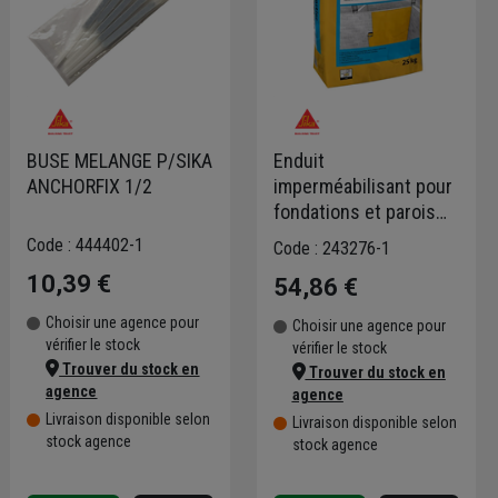
BUSE MELANGE P/SIKA
Enduit
ANCHORFIX 1/2
imperméabilisant pour
fondations et parois
enterrées - Mortier
Code : 444402-1
Code : 243276-1
fondation SP Sika - sac
10,39 €
54,86 €
de 25 kg
Choisir une agence pour
Choisir une agence pour
vérifier le stock
vérifier le stock
Trouver du stock en
Trouver du stock en
agence
agence
Livraison disponible selon
Livraison disponible selon
stock agence
stock agence