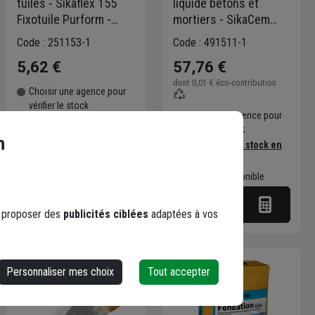
tuiles - Sikaflex 155
liquide bétons et
Fixotuile Purform -
mortiers - SikaCem
Terre cuite - recharge
Hydrofuge Liquide -
Code : 251153-1
Code : 491511-1
de 400
Bidon de 5 L
5,62 €
57,76 €
dont
0,01 €
éco-contribution
Choisir une agence pour
vérifier le stock
Choisir une agence pour
Trouver du stock en
vérifier le stock
agence
n
Trouver du stock en
Livraison disponible
agence
Livraison disponible
s proposer des
publicités ciblées
adaptées à vos
Personnaliser mes choix
Tout accepter