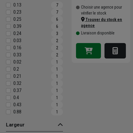
0.13
7
Choisir une agence pour
0.23
7
vérifier le stock
0.25
6
Trouver du stock en
agence
0.39
6
0.24
Livraison disponible
3
0.03
2
0.16
2
0.33
2
0.02
1
0.2
1
0.21
1
0.32
1
0.37
1
0.4
1
0.43
1
0.88
1
Largeur