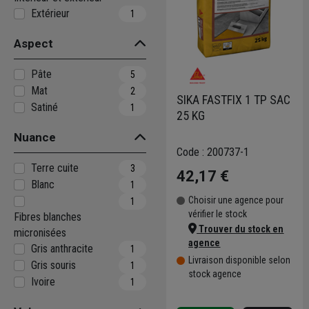
Extérieur
1
Aspect
Pâte
5
Mat
2
SIKA FASTFIX 1 TP SAC
Satiné
1
25 KG
Nuance
Code : 200737-1
Terre cuite
3
42,17 €
Blanc
1
Choisir une agence pour
1
vérifier le stock
Fibres blanches
Trouver du stock en
micronisées
agence
Gris anthracite
1
Livraison disponible selon
Gris souris
1
stock agence
Ivoire
1