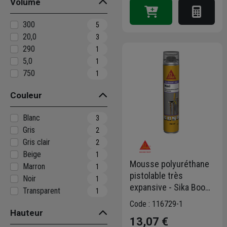
Volume
300
5
20,0
3
290
1
5,0
1
750
1
Couleur
Blanc
3
Gris
2
Gris clair
2
Beige
1
Mousse polyuréthane
Marron
1
pistolable très
Noir
1
expansive - Sika Boom
Transparent
1
543 Maxi - Beige -
Code : 116729-1
aérosol de 750 ml
Hauteur
13,07 €