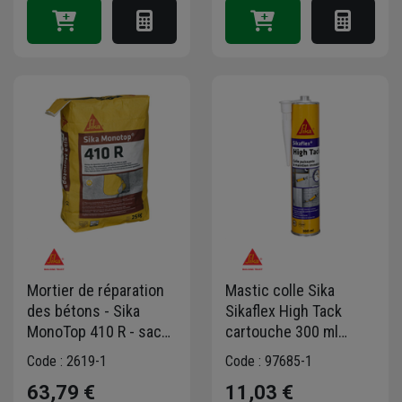
Mortier de réparation
Mastic colle Sika
des bétons - Sika
Sikaflex High Tack
MonoTop 410 R - sac
cartouche 300 ml
de 25 kg
blanc
Code : 2619-1
Code : 97685-1
63,79 €
11,03 €