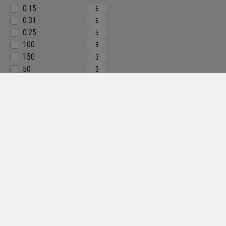
0.15
6
0.31
6
0.25
5
100
3
150
3
50
3
80
3
0.07
2
0.08
2
0.11
2
0.19
2
0.24
2
0.1
1
0.17
1
0.33
1
Texture
Liquide
5