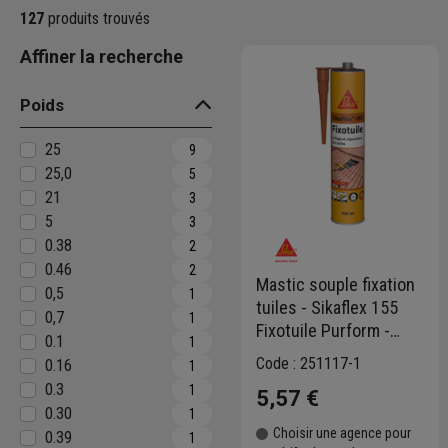
à votre service.
127
produits trouvés
Bricoleurs
: découvrez une gamme p
intérieur comme en extérieur.
Affiner la recherche
Découvrez la gamme complète Sik
Poids
25
9
25,0
5
21
3
5
3
0.38
2
0.46
2
Mastic souple fixation
0,5
1
tuiles - Sikaflex 155
0,7
1
Fixotuile Purform -
0.1
1
Terre cuite -
Code : 251117-1
0.16
1
Cartouche de 300
0.3
1
5,57 €
0.30
1
Choisir une agence pour
0.39
1