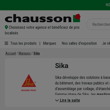
NO
Choisissez votre agence et bénéficiez de prix
localisés
Tous les produits
|
Marques
Nos salles d'exposition
Je r
Accueil
Marques
Sika
Sika
Sika développe des solutions à ba
du bâtiment, des travaux publics et
d'assemblage par collage, d'étanché
Gamme phare de Sika : les
mastics
application, et répondant à toutes l
Lire la suite
Professionnels du bâtiment
: app