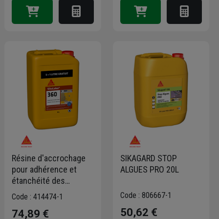
Résine d'accrochage
SIKAGARD STOP
pour adhérence et
ALGUES PRO 20L
étanchéité des
mortiers bétons et
Code : 806667-1
Code : 414474-1
enduits - Sikalatex 360
50,62 €
74,89 €
- bidon de 5+1L offert