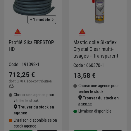
+ 1 modèle
Profilé Sika FIRESTOP
Mastic colle Sikaflex
HD
Crystal Clear multi-
usages - Transparent
Code : 191398-1
Code : 660370-1
712,25 €
13,58 €
dont
0,70 €
éco-contribution
Choisir une agence pour
vérifier le stock
Choisir une agence pour
Trouver du stock en
vérifier le stock
agence
Trouver du stock en
Livraison disponible
agence
Livraison disponible selon
stock agence