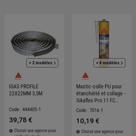
our coller et jointer facilement tous types de matériaux en
aflex® >
+ 2 modèles
+ 4 modèles
IGAS PROFILE
Mastic-colle PU pour
22X22MM 3,5M
étanchéité et collage -
Sikaflex Pro 11 FC
Purform Blanc -
Code : 444405-1
Code : 7016-1
Cartouche de 300 ml
39,78 €
10,19 €
Choisir une agence pour
Choisir une agence pour