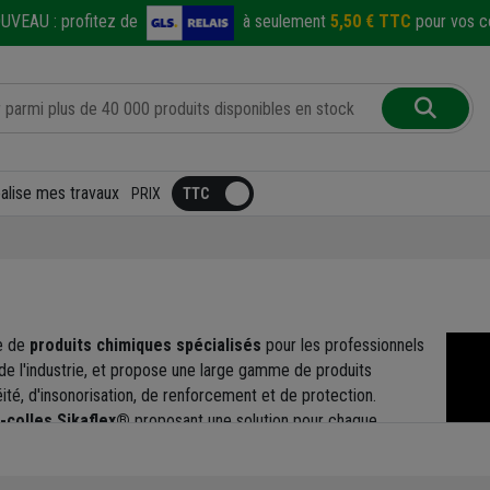
UVEAU :
profitez de
à seulement
5,50 € TTC
pour vos co
éalise mes travaux
PRIX
se de
produits chimiques spécialisés
pour les professionnels
 de l'industrie, et propose une large gamme de produits
ité, d'insonorisation, de renforcement et de protection.
-colles Sikaflex®
proposant une solution pour chaque
es spécialités de collage et de jointoiement.
réciez la puissance et la performance des solutions Sikaflex®