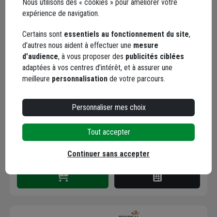
Nous utilisons des « cookies » pour améliorer votre
expérience de navigation.
Certains sont
essentiels au fonctionnement du site
,
d’autres nous aident à effectuer une
mesure
Brique de linteau et de
d’audience
, à vous proposer des
publicités ciblées
chaînage horizontal 200
adaptées à vos centres d’intérêt, et à assurer une
x 200 x 500 mm
meilleure
personnalisation
de votre parcours.
Code : 221923-1
9,97 €
Personnaliser mes choix
dont
0,02 €
éco-contribution
Tout accepter
Choisir une agence pour vérifier le stock
Trouver du stock en agence
Continuer sans accepter
Livraison disponible selon stock agence