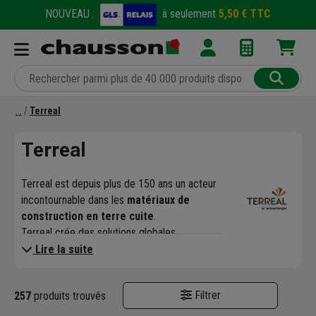
NOUVEAU :
à seulement
5,50 € TTC
Terreal
Terreal
Terreal est depuis plus de 150 ans un acteur
incontournable dans les
matériaux de
construction en terre cuite
.
Terreal crée des solutions globales,
innovantes et responsables pour l'enveloppe
Lire la suite
du bâtiment, au travers de 4 grands domaines
d'activités :
couverture, solaire, structure
Filtrer
257
produits trouvés
et façade-décoration
.