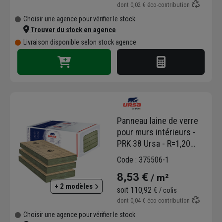
dont
0,02 €
éco-contribution
Choisir une agence pour vérifier le stock
Trouver du stock en agence
Livraison disponible selon stock agence
Panneau laine de verre
pour murs intérieurs -
PRK 38 Ursa - R=1,20
m².K/W - 1,35 M x 0,60 M
Code : 375506-1
- ép.45 MM
8,53 €
/ m²
+ 2 modèles
soit
110,92 €
/ colis
dont
0,04 €
éco-contribution
Choisir une agence pour vérifier le stock