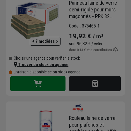
Panneau laine de verre
semi-rigide pour murs
maçonnés - PRK 32
revêtu kraft Ursa -
Code : 375465-1
R=3,15 m².K/W - 1,35 M x
19,92 €
/ m²
0,60 M - ép.101 MM
+ 7 modèles
soit
96,82 €
/ colis
dont
0,13 €
éco-contribution
Choisir une agence pour vérifier le stock
Trouver du stock en agence
Livraison disponible selon stock agence
Rouleau laine de verre
pour plafonds et