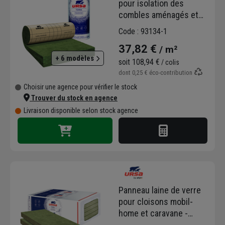
pour isolation des
combles aménagés et
combles perdus - MRK
Code : 93134-1
35 Ursa - R=8,00 m².k/w -
37,82 €
/ m²
2,40 m x 1,20 m - ép.280
+ 6 modèles
mm
soit
108,94 €
/ colis
dont
0,25 €
éco-contribution
Choisir une agence pour vérifier le stock
Trouver du stock en agence
Livraison disponible selon stock agence
Panneau laine de verre
pour cloisons mobil-
home et caravane -
Ursacoustic Nu - R=1,10