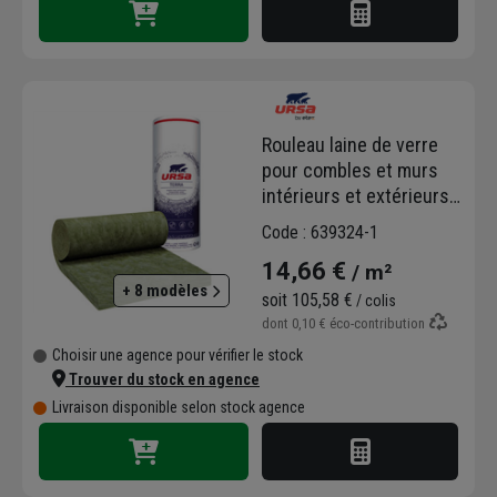
Rouleau laine de verre
pour combles et murs
intérieurs et extérieurs -
Hometec 35 Ursa -
Code : 639324-1
R=2,85 m².k/w - 6,00 m x
14,66 €
/ m²
1,20 m - ép.100 mm
+ 8 modèles
soit
105,58 €
/ colis
dont
0,10 €
éco-contribution
Choisir une agence pour vérifier le stock
Trouver du stock en agence
Livraison disponible selon stock agence