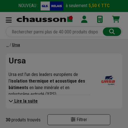
NOUVEAU :
à seulement
5,50 € TTC
Ursa
Ursa
Ursa est l’un des leaders européens de
l’
isolation thermique et acoustique des
bâtiments
en laine minérale et en
polystyrène extrudé (XPS).
Véritable spécialiste, URSA développe des
Lire la suite
produits et systèmes d’isolation
répondant aux besoins de tous les types de
Filtrer
30
produits trouvés
bâtis : neuf et rénovation, individuel et
collectif, résidentiel et tertiaire.