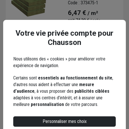
Code : 373475-1
m².K/W - 1,20 M x 0,60 M
6,47 €
/ m²
- ép.45 MM
soit
74,39 €
/ colis
dont
0,04 €
éco-contribution
Votre vie privée compte pour
Choisir une agence pour vérifier le stock
Chausson
Trouver du stock en agence
Livraison disponible selon stock agence
Nous utilisons des « cookies » pour améliorer votre
expérience de navigation.
Certains sont
essentiels au fonctionnement du site
,
d’autres nous aident à effectuer une
mesure
d’audience
, à vous proposer des
publicités ciblées
Panneau isolant fibre de
adaptées à vos centres d’intérêt, et à assurer une
bois pour murs cloisons
meilleure
personnalisation
de votre parcours.
et combles - Ursa
Upwood - R 4,00 m².K/W -
Code : 381013-1
1,22 M x 0,58 M - ép. 145
Personnaliser mes choix
30,79 €
/ m²
MM