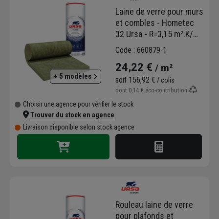
Laine de verre pour murs
et combles - Hometec
32 Ursa - R=3,15 m².K/W
- 5,40 M x 1,20 M -
Code : 660879-1
ép.101 MM
24,22 €
/ m²
+ 5 modèles
soit
156,92 €
/ colis
dont
0,14 €
éco-contribution
Choisir une agence pour vérifier le stock
Trouver du stock en agence
Livraison disponible selon stock agence
Rouleau laine de verre
pour plafonds et