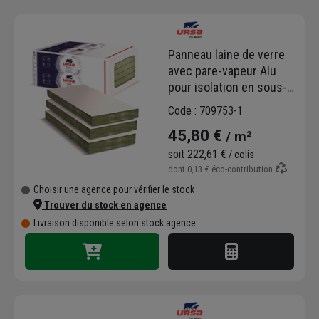
Panneau laine de verre
avec pare-vapeur Alu
pour isolation en sous-
face de plancher -
Code : 709753-1
Renosoudal Alu - R 3,00
45,80 €
/ m²
m².K/W - 1,35 M x 0,60 M
- ép. 96 MM
soit
222,61 €
/ colis
dont
0,13 €
éco-contribution
Choisir une agence pour vérifier le stock
Trouver du stock en agence
Livraison disponible selon stock agence