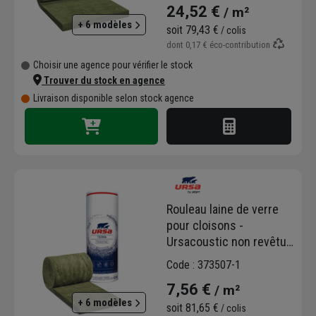
24,52 €
/ m²
- ép.120 MM
+ 6 modèles
soit
79,43 €
/ colis
dont
0,17 €
éco-contribution
Choisir une agence pour vérifier le stock
Trouver du stock en agence
Livraison disponible selon stock agence
Rouleau laine de verre
pour cloisons -
Ursacoustic non revêtu -
R=1,50 m².K/W - 12,00 M
Code : 373507-1
x 0,90 M - ép.60 MM
7,56 €
/ m²
+ 6 modèles
soit
81,65 €
/ colis