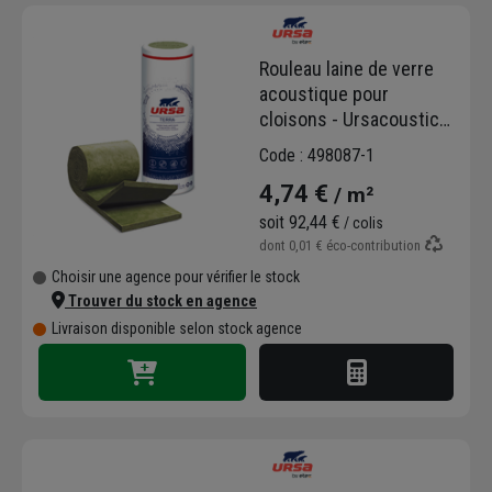
De l’isolation des
combles aménagés
à la
mise en place d’un système global
Rouleau laine de verre
d’
étanchéité à l’air
, les solutions offertes
acoustique pour
par les produits URSA couvrent l’ensemble
cloisons - Ursacoustic
des applications du bâtiment et en assurent
Twin R - R=1,10 m².K/W -
l’
isolation complète
du bâtiment.
Code : 498087-1
8,10 M x 0,60 M - ép.45
4,74 €
/ m²
MM
soit
92,44 €
/ colis
dont
0,01 €
éco-contribution
Choisir une agence pour vérifier le stock
Trouver du stock en agence
Livraison disponible selon stock agence