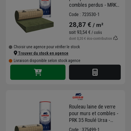
combles perdus - MRK
38 Ursa - R=8,00 m².K/W
Code : 723530-1
- 2,70 M x 1,20 M -
28,87 €
/ m²
ép.300 MM
soit
93,54 €
/ colis
dont
0,20 €
éco-contribution
Choisir une agence pour vérifier le stock
Trouver du stock en agence
Livraison disponible selon stock agence
Rouleau laine de verre
pour murs et combles -
PRK 35 Roulé Ursa -
R=3,40 m².K/W - 5,40 M x
Code : 375499-1