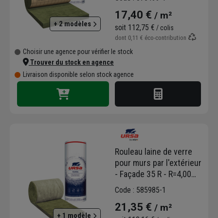
1,20 M - ép.120 MM
17,40 €
/ m²
+ 2 modèles
soit
112,75 €
/ colis
dont
0,11 €
éco-contribution
Choisir une agence pour vérifier le stock
Trouver du stock en agence
Livraison disponible selon stock agence
Rouleau laine de verre
pour murs par l'extérieur
- Façade 35 R - R=4,00
m².K/W - 4,30 M x 0,60 M
Code : 585985-1
- ép.140 MM
21,35 €
/ m²
+ 1 modèle