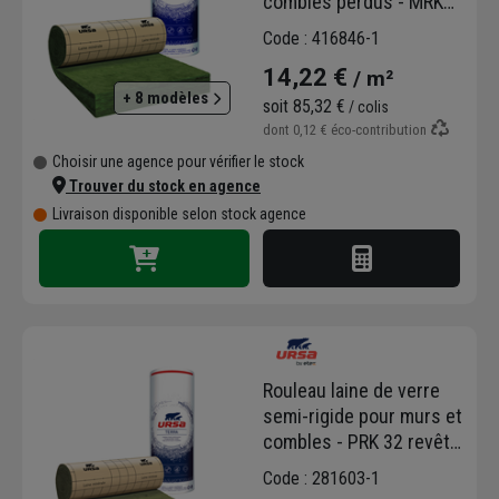
combles perdus - MRK
40 Ursa - R=5,00 m².K/W
Code : 416846-1
- 5,00 M x 1,20 M -
14,22 €
/ m²
ép.200 MM
+ 8 modèles
soit
85,32 €
/ colis
dont
0,12 €
éco-contribution
Choisir une agence pour vérifier le stock
Trouver du stock en agence
Livraison disponible selon stock agence
Rouleau laine de verre
semi-rigide pour murs et
combles - PRK 32 revêtu
kraft Ursa - R=3,75
Code : 281603-1
m².K/W - 2,70 M x 1,20 M