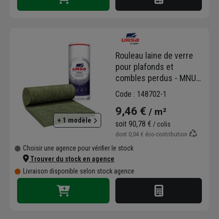
Rouleau laine de verre
pour plafonds et
combles perdus - MNU
40 Ursa - R=2,50 m².K/W
Code : 148702-1
- 8,00 M x 1,20 M -
9,46 €
/ m²
ép.100 MM
+ 1 modèle
soit
90,78 €
/ colis
dont
0,04 €
éco-contribution
Choisir une agence pour vérifier le stock
Trouver du stock en agence
Livraison disponible selon stock agence