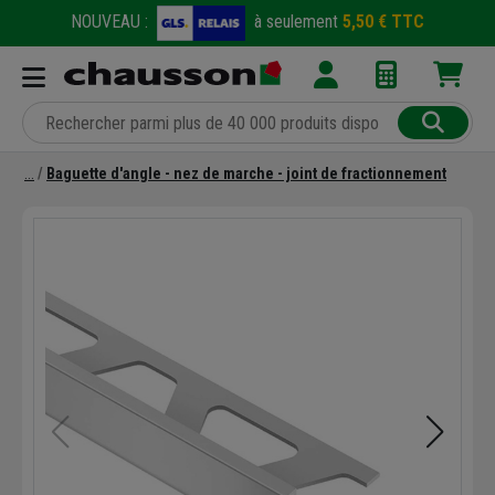
NOUVEAU :
à seulement
5,50 € TTC
Baguette d'angle - nez de marche - joint de fractionnement