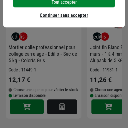
Tout accepter
Continuer sans accepter
Mortier colle professionnel pour
Joint fin Blanc Edi
collage carrelage - Edilis - Sac de
murs - 1 à 4 mm de
5 kg - Coloris Gris
Alupack de 5 KG
Code : 11449-1
Code : 11931-1
12,17 €
11,26 €
Choisir une agence pour vérifier le stock
Choisir une agence p
Livraison disponible
Livraison disponible