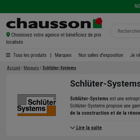
NO
Choisissez votre agence et bénéficiez de prix
localisés
Tous les produits
|
Marques
Nos salles d'exposition
Je r
Accueil
Marques
Schlüter-Systems
Schlüter-System
Schlüter-Systems
est une entrepr
Schlüter-Systems propose une gamm
de la construction et de la réno
Lire la suite
Parmi leurs offres, nous vou