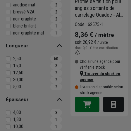
Profilé de finition pour
anodisé mat
2
angles sortants de
brossé V2A
2
carrelage Quadec - Alu
noir graphite
2
naturel mat - H = 10
Code : 62575-1
blanc brillant
1
MM - longueur 2,5 M
noir graphite mat
1
8,36 €
/ mètre
soit
20,92 €
/ unité
Longueur
dont
0,01 €
éco-contribution
2,50
50
Choisir une agence pour
15,0
3
vérifier le stock
12,50
2
Trouver du stock en
30,00
agence
2
5,00
2
Livraison disponible selon
stock agence
Épaisseur
4,00
3
1,30
1
10,00
1