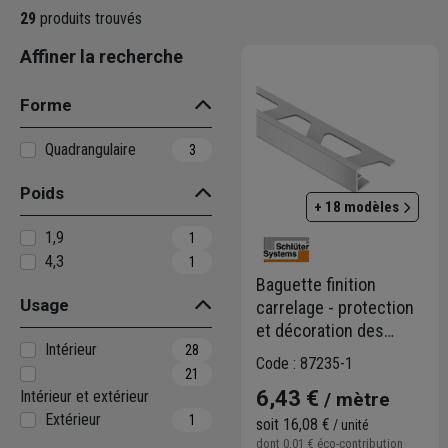
Des profilés
: Une vaste gamme
29
produits trouvés
réaliser des finitions esthétiqu
Affiner la recherche
Des systèmes
d'étanchéité :
balcons et terrasses.
Forme
Les domaines d'application
:
Quadrangulaire
3
La construction neuve
: Pour
Poids
La rénovation
: Pour la remis
+ 18 modèles
Le bâtiment tertiaire
: Pour 
1,9
1
4,3
1
Baguette finition
Usage
carrelage - protection
et décoration des
Intérieur
28
chants - Schlüter
Code : 87235-1
21
Schiene - Aluminium
6,43 €
Intérieur et extérieur
/ mètre
naturel mat - Haut.
Extérieur
1
10,0 MM x Long. 2,50 M
soit
16,08 €
/ unité
dont
0,01 €
éco-contribution