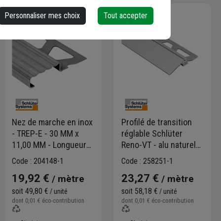
Personnaliser mes choix
Tout accepter
Nez de marche en inox
Profilé de transition
- TREP-E - 30 MM x
réglable Schlüter
11,00 MM - Longueur
Reno-VT - alu naturel
2,50 M
anodisé mat - longueur
Code : 204148-1
Code : 258251-1
2,50 M
19,92 €
23,27 €
/ mètre
/ mètre
soit
49,80 €
soit
58,18 €
/ unité
/ unité
dont
0,01 €
éco-contribution
dont
0,01 €
éco-contribution