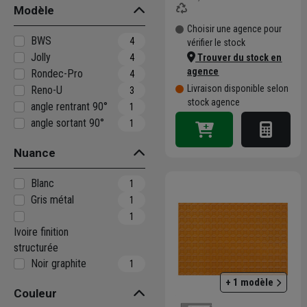
Modèle
Choisir une agence pour
BWS
4
vérifier le stock
Jolly
4
Trouver du stock en
agence
Rondec-Pro
4
Livraison disponible selon
Reno-U
3
stock agence
angle rentrant 90°
1
angle sortant 90°
1
Nuance
Blanc
1
Gris métal
1
1
Ivoire finition
structurée
Noir graphite
1
+ 1 modèle
Couleur