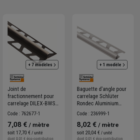
r les bords des carreaux, créer des joints de dilatation ou
de drainage pour assurer l'étanchéité parfaite de vos douches,
etc.
réation de nouvelles ambiances.
+ 7 modèles
+ 1 modèle
Joint de
Baguette d'angle pour
fractionnement pour
carrelage Schlüter
carrelage DILEX-BWS
Rondec Aluminium
Schlüter - hauteur 10,0
anodisé mat - Hauteur
Code : 762677-1
Code : 236999-1
MM - longueur 2,50 M -
10,0 MM - Longueur
7,08 €
8,02 €
/ mètre
/ mètre
Gris
2,50 M
soit
17,70 €
soit
20,04 €
/ unité
/ unité
dont
0,01 €
éco-contribution
dont
0,01 €
éco-contribution