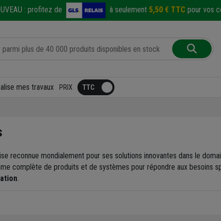
UVEAU :
profitez de
à seulement
5,50 € TTC
pour vos co
éalise mes travaux
PRIX
s
ise reconnue mondialement pour ses solutions innovantes dans le doma
e complète de produits et de systèmes pour répondre aux besoins spéc
vation
.
s proposons
: