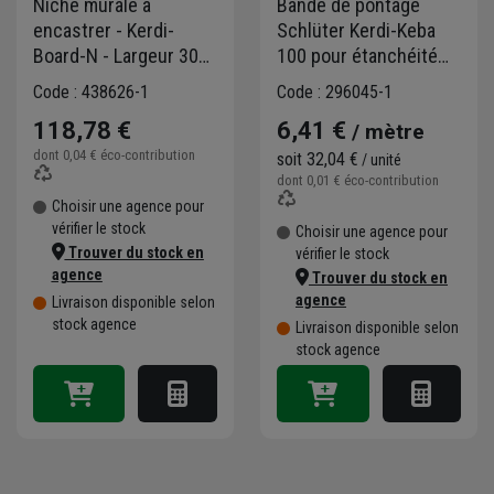
Niche murale à
Bande de pontage
encastrer - Kerdi-
Schlüter Kerdi-Keba
Board-N - Largeur 305
100 pour étanchéité
MM - Hauteur 508,00
sous carrelage -
Code : 438626-1
Code : 296045-1
MM - Profondeur 89,0
largeur 18,5 CM -
118,78 €
6,41 €
/ mètre
MM
longueur 5,00 M
dont
0,04 €
éco-contribution
soit
32,04 €
/ unité
dont
0,01 €
éco-contribution
Choisir une agence pour
vérifier le stock
Choisir une agence pour
Trouver du stock en
vérifier le stock
agence
Trouver du stock en
agence
Livraison disponible selon
stock agence
Livraison disponible selon
stock agence