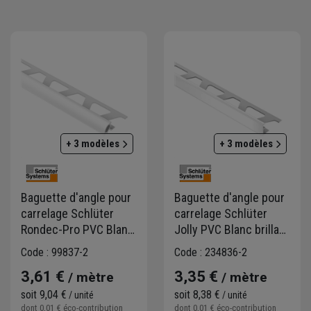
 de profilés en aluminium, en acier inoxydable ou en laiton pour protége
es.
 Des membranes d'étanchéité, des bandes d'étanchéité et des systèmes 
 la réalisation de salles de bains, de cuisines, de piscines, de terrasses, 
e à neuf de revêtements existants, l'amélioration de l'étanchéité ou la c
+ 3 modèles
+ 3 modèles
les hôtels, les restaurants, les commerces, etc.
Baguette d'angle pour
Baguette d'angle pour
carrelage Schlüter
carrelage Schlüter
Rondec-Pro PVC Blanc
Jolly PVC Blanc brillant
- H.10,0 MM - L.2,50 M
- Hauteur 10,0 MM -
Code : 99837-2
Code : 234836-2
Longueur 2,50 M
3,61 €
3,35 €
/ mètre
/ mètre
soit
9,04 €
soit
8,38 €
/ unité
/ unité
dont
0,01 €
éco-contribution
dont
0,01 €
éco-contribution