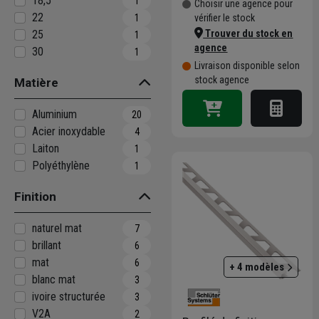
18,5
1
Choisir une agence pour
22
vérifier le stock
1
Trouver du stock en
25
1
agence
30
1
Livraison disponible selon
stock agence
Matière
Aluminium
20
Acier inoxydable
4
Laiton
1
Polyéthylène
1
Finition
naturel mat
7
brillant
6
mat
6
+ 4 modèles
blanc mat
3
ivoire structurée
3
V2A
2