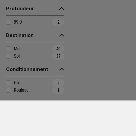
Profondeur
89,0
2
Destination
Mur
40
Sol
37
Conditionnement
Pot
2
Rouleau
1
Surface (en m²)
12,50
1
Gamme de coloris