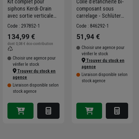
Kit complet pour
Colle d'étanchéité bi-
siphons Kerdi-Drain
composant sous
avec sortie verticale
carrelage - Schlüter
pour douche à
KERDI-COLL-L - pot de
Code : 297852-1
Code : 846292-1
l'italienne
4,3 KG
134,99 €
51,94 €
dont
0,08 €
éco-contribution
Choisir une agence pour
vérifier le stock
Choisir une agence pour
Trouver du stock en
vérifier le stock
agence
Trouver du stock en
Livraison disponible selon
agence
stock agence
Livraison disponible selon
stock agence