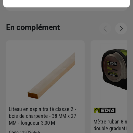
Par Camille S.
, SAINTE HELENE DU LAC
En complément
Liteau en sapin traité classe 2 -
bois de charpente - 38 MM x 27
Mètre ruban 8 mèt
MM - longueur 3,00 M
double graduation 
Code : 197266-6