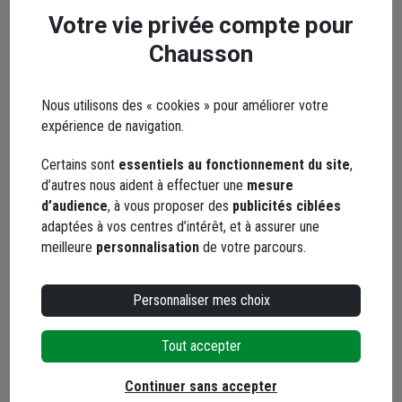
Seuls les clients ayant commandé ce produit
Votre vie privée compte pour
peuvent laisser un commentaire
Chausson
5,0
/ 5
Nous utilisons des « cookies » pour améliorer votre
2 avis
expérience de navigation.
Certains sont
essentiels au fonctionnement du site
,
d’autres nous aident à effectuer une
mesure
5 / 5
d’audience
, à vous proposer des
publicités ciblées
Bois bien sec et de bonne qualité, prix correct
adaptées à vos centres d’intérêt, et à assurer une
meilleure
personnalisation
de votre parcours.
Le 22/04/2025
Par Isabelle A.
, 45500 - ARRABLOY
Personnaliser mes choix
5 / 5
Tout accepter
parfait
Continuer sans accepter
Le 18/07/2023