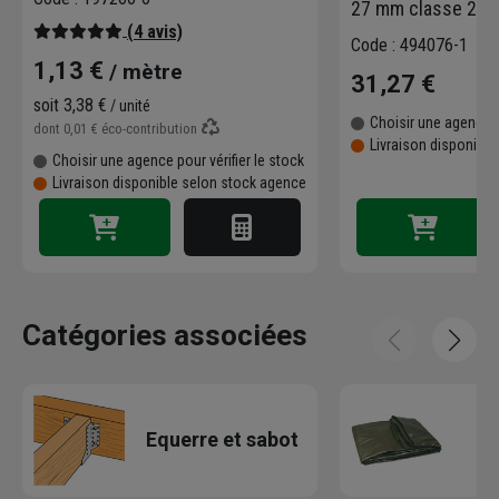
27 mm classe 2
(4 avis)
Code : 494076-1
1,13 €
/ mètre
31,27 €
soit
3,38 €
/ unité
Choisir une agence p
dont
0,01 €
éco-contribution
Livraison disponibl
Choisir une agence pour vérifier le stock
Livraison disponible selon stock agence
Catégories associées
Equerre et sabot
c
c