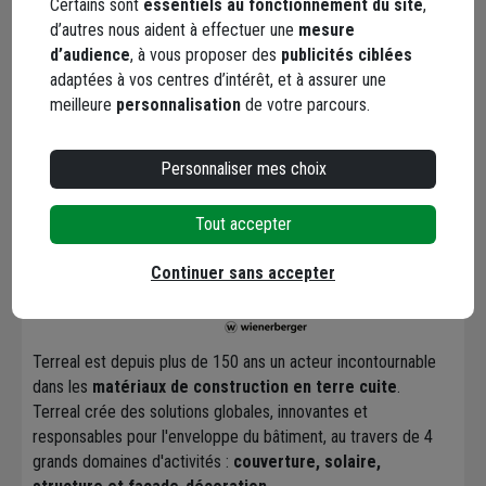
Catégories associées
Certains sont
essentiels au fonctionnement du site
,
d’autres nous aident à effectuer une
mesure
d’audience
, à vous proposer des
publicités ciblées
Chapeaux de
adaptées à vos centres d’intérêt, et à assurer une
murs et éléments
meilleure
personnalisation
de votre parcours.
de piliers
Personnaliser mes choix
Marque Terreal
Tout accepter
Continuer sans accepter
Terreal est depuis plus de 150 ans un acteur incontournable
dans les
matériaux de construction en terre cuite
.
Terreal crée des solutions globales, innovantes et
responsables pour l'enveloppe du bâtiment, au travers de 4
grands domaines d'activités :
couverture, solaire,