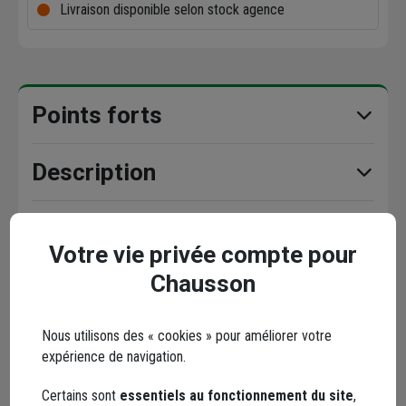
Livraison disponible selon stock agence
Points forts
Description
Caractéristiques
Votre vie privée compte pour
Chausson
Documents
Nous utilisons des « cookies » pour améliorer votre
expérience de navigation.
Catégories associées
Certains sont
essentiels au fonctionnement du site
,