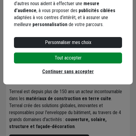
d’autres nous aident à effectuer une
mesure
Chapeaux de
d’audience
, à vous proposer des
publicités ciblées
murs et éléments
adaptées à vos centres d’intérêt, et à assurer une
de piliers
meilleure
personnalisation
de votre parcours.
Personnaliser mes choix
Marque Terreal
Tout accepter
Continuer sans accepter
Terreal est depuis plus de 150 ans un acteur incontournable
dans les
matériaux de construction en terre cuite
.
Terreal crée des solutions globales, innovantes et
responsables pour l'enveloppe du bâtiment, au travers de 4
grands domaines d'activités :
couverture, solaire,
structure et façade-décoration
.