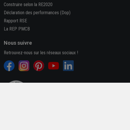
Construire selon la RE2020
Déclaration des performances (Dop)
Rapport RSE
La REP PMCB
Nous suivre
Retrouvez-nous sur les réseaux sociaux !
4,7/5