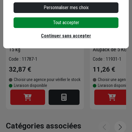
Personnaliser mes choix
Tout accepter
Mortier colle souple allégée pour
Joint fin Blanc Edi
Continuer sans accepter
carrelage - Edilis - gris - sac de
murs - 1 à 4 mm de
15 kg
Alupack de 5 KG
Code : 11787-1
Code : 11931-1
32,87 €
11,26 €
Choisir une agence pour vérifier le stock
Choisir une agence p
Livraison disponible
Livraison disponible
Catégories associées