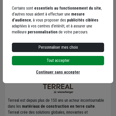
Certains sont
essentiels au fonctionnement du site
,
d’autres nous aident à effectuer une
mesure
Catégories associées
d’audience
, à vous proposer des
publicités ciblées
adaptées à vos centres d’intérêt, et à assurer une
meilleure
personnalisation
de votre parcours.
Éléments
préfabriqués
Personnaliser mes choix
Tout accepter
Marque Terreal
Continuer sans accepter
Terreal est depuis plus de 150 ans un acteur incontournable
dans les
matériaux de construction en terre cuite
.
Terreal crée des solutions globales, innovantes et