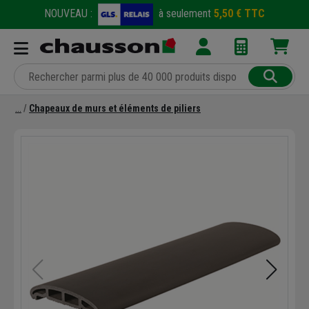
NOUVEAU :
à seulement
5,50 € TTC
Chapeaux de murs et éléments de piliers