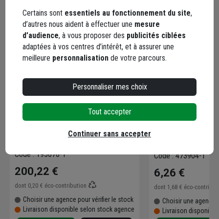
Certains sont
essentiels au fonctionnement du site
,
d’autres nous aident à effectuer une
mesure
d’audience
, à vous proposer des
publicités ciblées
adaptées à vos centres d’intérêt, et à assurer une
meilleure
personnalisation
de votre parcours.
Personnaliser mes choix
Tout accepter
Pilier monolithe
Mortier universel 
travaux courants 
Continuer sans accepter
sac de 5 kg
Code : 195070-1
Code : 473904-1
200,22 €
6,26 €
dont
0,20 €
éco-contribution
dont
1,68 €
éco-contribu
Choisir une agence pour vérifier le stock
Choisir une agence p
Livraison disponible selon stock agence
Livraison disponibl