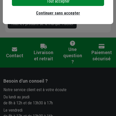
applications les plus variées parmi une gamme qui s'étend
Tout accepter
des systèmes chimiques aux ancrages en acier, en passant
par les ancrages en matière synthétique.
Continuer sans accepter
Tous les produits de la marque Fischer
Une
Livraison
Paiement
Contact
question
et retrait
sécurisé
?
Besoin d'un conseil ?
Notre service client est à votre écoute
Du lundi au jeudi
de 8h à 12h et de 13h30 à 17h
Le vendredi