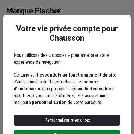
Marque Fischer
Votre vie privée compte pour
Chausson
Depuis plus de 50 ans, le nom de Fischer est synonyme de
Nous utilisons des « cookies » pour améliorer votre
solutions sûres, innovantes et de haut niveau technique
expérience de navigation.
servant de références dans le domaine des systèmes de
fixation. Les produits Fischer sont demandés dans le monde
Certains sont
essentiels au fonctionnement du site
,
entier, aussi bien par les professionnels que par les bricoleurs
d’autres nous aident à effectuer une
mesure
grâce a une gamme étendue de fixations chimiques, en nylon
d’audience
, à vous proposer des
publicités ciblées
et en acier.
adaptées à vos centres d’intérêt, et à assurer une
Fischer, leader du marché dans la technologie d’ancrage et le
meilleure
personnalisation
de votre parcours.
secteur des fixations, innove sans relâche pour créer des
produits de qualité répondant aux besoins des clients tout en
Personnaliser mes choix
assurant leur sécurité.
Retrouvez de nombreuses solutions de fixation destinées aux