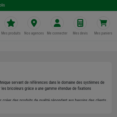
lis
Mes produits
Nos agences
Me connecter
Mes devis
Mes paniers
echnique servant de références dans le domaine des systèmes de
ar les bricoleurs grâce a une gamme étendue de fixations
ur créer des produits de qualité répondant aux besoins des clients
e qui s'étend des systèmes chimiques aux ancrages en acier, en