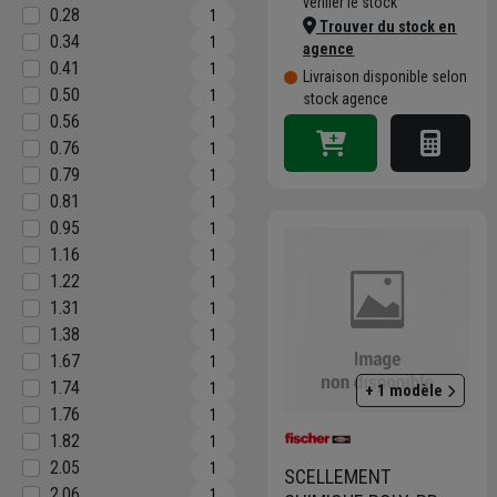
vérifier le stock
0.28
1
Trouver du stock en
0.34
1
agence
0.41
1
Livraison disponible selon
0.50
1
stock agence
0.56
1
0.76
1
0.79
1
0.81
1
0.95
1
1.16
1
1.22
1
1.31
1
1.38
1
1.67
1
1.74
1
+ 1 modèle
1.76
1
1.82
1
2.05
1
SCELLEMENT
2.06
1