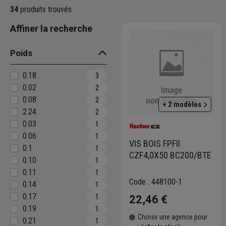
passant par les ancrages en matière
34
produits trouvés
Affiner la recherche
Poids
0.18
3
0.02
2
0.08
2
+ 2 modèles
2.24
2
0.03
1
0.06
1
VIS BOIS FPFII
0.1
1
CZF4,0X50 BC200/BTE
0.10
1
0.11
1
Code : 448100-1
0.14
1
0.17
1
22,46 €
0.19
1
Choisir une agence pour
0.21
1