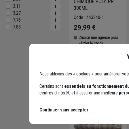
CHIMIQUE POLY. PR
3.11
1
300ML
3.27
1
Code : 443240-1
7.76
1
29,99 €
7.83
1
Choisir une agence pour
vérifier le stock
Trouver du stock en
agence
Livraison disponible selon
stock agence
Nous utilisons des « cookies » pour améliorer vot
Certains sont
essentiels au fonctionnement du
centres d’intérêt, et à assurer une meilleure
pers
Continuer sans accepter