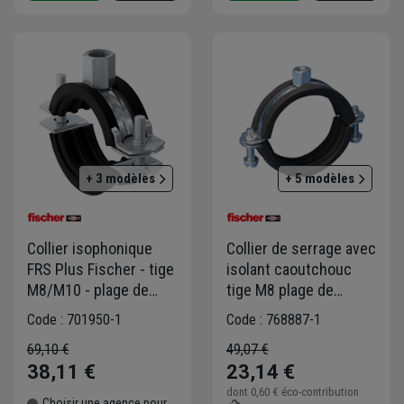
+ 3 modèles
+ 5 modèles
Collier isophonique
Collier de serrage avec
FRS Plus Fischer - tige
isolant caoutchouc
M8/M10 - plage de
tige M8 plage de
serrage 32 - 37 mm -
serrage 25-30 mm -
Code : 701950-1
Code : 768887-1
boîte de 50
boîte de 100
69,10 €
49,07 €
38,11 €
23,14 €
dont
0,60 €
éco-contribution
Choisir une agence pour