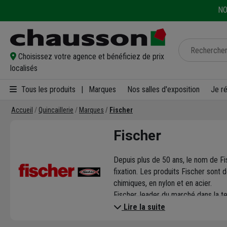
NO
Choisissez votre agence et bénéficiez de prix
localisés
Tous les produits
|
Marques
Nos salles d'exposition
Je r
Accueil
Quincaillerie
Marques
Fischer
Fischer
Depuis plus de 50 ans, le nom de F
fixation. Les produits Fischer sont
chimiques, en nylon et en acier.
Fischer, leader du marché dans la t
tout en assurant leur sécurité.
Lire la suite
Retrouvez de nombreuses solutions 