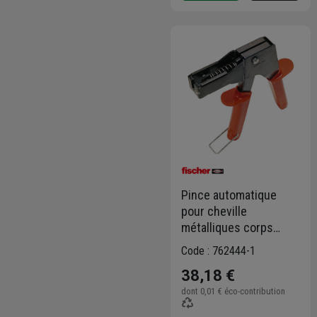
Pince automatique
pour cheville
métalliques corps
creux pince pa
Code : 762444-1
38,18 €
dont
0,01 €
éco-contribution