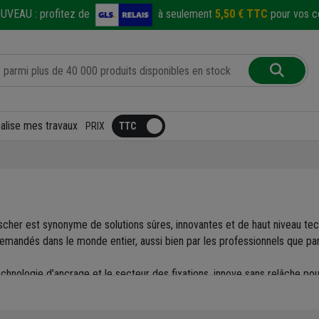
UVEAU :
profitez de
à seulement
5,50 € TTC
pour vos co
éalise mes travaux
PRIX
ischer est synonyme de solutions sûres, innovantes et de haut niveau t
 demandés dans le monde entier, aussi bien par les professionnels que p
echnologie d’ancrage et le secteur des fixations, innove sans relâche po
de fixation destinées aux applications les plus variées parmi une gamm